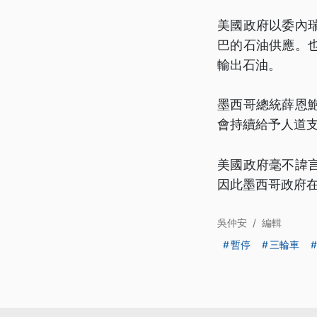
美國政府以委內
巴的石油供應。
輸出石油。
墨西哥總統薛恩
會持續給予人道
美國政府毫不諱
因此墨西哥政府
吳仲安
/
編輯
暫停
三輪車