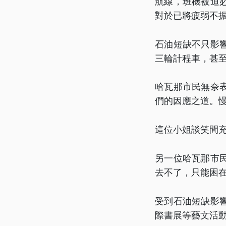
航線，班機被迫
對於已將疲弱不
石油短缺不只影
三輪計程車，甚
哈瓦那市民無奈
們的因應之道。
這位小姐談笑間
另一位哈瓦那市
去不了，只能困
受到石油短缺影
際書展等藝文活