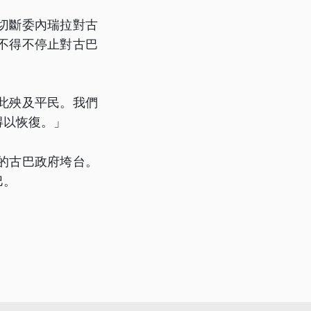
切斷委內瑞拉對古
不得不停止對古巴
此殃及平民。我們
得以恢復。」
的古巴政府垮台。
巴。