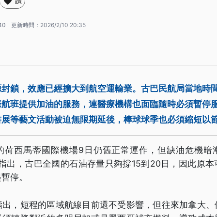
讚
40
更新時間：
2026/2/10 20:35
源封鎖，效應已經擴大到航空運輸業。古巴民航局當地時
際航班提供加油的服務，連醫療機構也面臨隨時必須暫停
書展等藝文活動被迫無限期延後，棒球球季也必須縮短以
的荷西馬蒂國際機場9日仍舊正常運作，但缺油危機暗
指出，古巴全國的石油存量只夠撐15到20日，因此原
起暫停。
指出，短程的區域航線目前還不受影響，但往來加拿大、