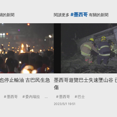
#墨西哥
關的新聞
閱讀更多
有關的新聞
也停止輸油 古巴民生急
墨西哥遊覽巴士失速墜山谷 已
傷
墨西哥
委內瑞拉
...
墨西哥
巴士
2023/5/1 19:51