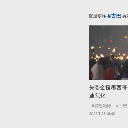
#古巴
閱讀更多
有
失委金援墨西哥
速惡化
薛恩鮑姆
古巴
2026/1/28 19:40