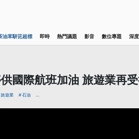
茶油苯駢芘超標
即時
熱門議題
影音
數位專題
深度
供國際航班加油 旅遊業再受
旅遊業
石油
...