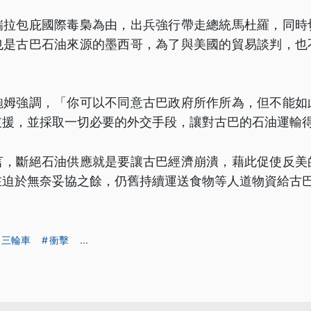
瑞拉包庇國際毒梟為由，出兵強行帶走總統馬杜羅，同時
也是古巴石油來源的墨西哥，為了與美國的貿易談判，也
鮑姆強調，「你可以不同意古巴政府所作所為，但不能如
支援，並採取一切必要的外交手段，讓對古巴的石油運輸
言，斷絕石油供應就是要讓古巴經濟崩潰，藉此促使反美
在迫於無奈妥協之餘，仍舊持續運送食物等人道物資給古
三輪車
衝擊
...