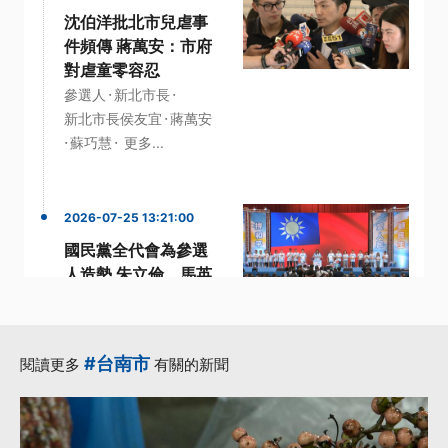
沈伯洋批北市兒虐事
件頻傳 蔣萬安：市府
對虐童零容忍
·
·
參選人
新北市長
·
新北市長侯友宜
蔣萬安
·
·
蘇巧慧
更多...
2026-07-25 13:21:00
國民黨全代會為參選
人造勢 朱立倫、馬英
九雙雙缺席
·
·
參選人
國民黨
·
國民黨主席
#台南市
閱讀更多
有關的新聞
·
國民黨全代會
·
立法院長王金平
更多...