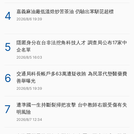
嘉義麻油廠低溫焙炒苦茶油 仍驗出苯駢芘超標
4
2026/8/6 19:39
隱匿身分在台非法挖角科技人才 調查局公布17家中
5
企名單
2026/8/5 16:03
交通局科長帳戶多63萬遭疑收賄 為民眾代墊醫藥費
6
善舉曝光
2026/8/5 19:39
遭準國一生持斷裂掃把攻擊 台中教師右眼受傷有失
7
明風險
2026/8/7 12:34