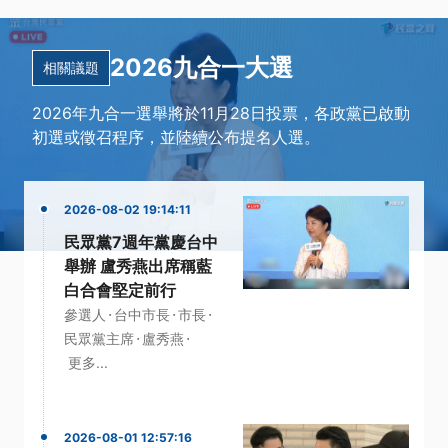
2026九合一大選
相關議題
2026年九合一選舉將於11月28日投票，各政黨已啟動
初選或徵召程序，並陸續公布提名人選。
2026-08-02 19:14:11
民眾黨7週年黨慶台中
舉辦 盧秀燕出席稱藍
白合會堅定前行
·
·
·
參選人
台中市長
市長
·
·
民眾黨主席
盧秀燕
更多...
2026-08-01 12:57:16