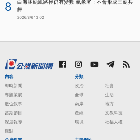
白海豚颱風路徑仍有變數 氣象署：不會形成三颱共
8
舞
2026/8/6 13:02
內容
分類
即時新聞
政治
社會
專題策展
全球
生活
數位敘事
兩岸
地方
當期節目
產經
文教科技
深度報導
環境
社福人權
觀點
公廣集團
主題網站