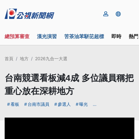
總預算審查
漢光演習
苦茶油苯駢芘超標
即時
熱門
首頁
地方
2026九合一大選
台南競選看板減4成 多位議員稱把
重心放在深耕地方
看板
台南市議員
參選人
曝光
...