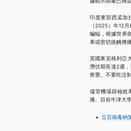
據顯示病毒已傳
印度東部西孟加
（2025）年1
蝙蝠，根據世界衛
果或密切接觸傳
英國東安格利亞
潛伏期長達2週
察覺。不要吃沒
儘管機場篩檢效
播。目前牛津大
立百病毒納