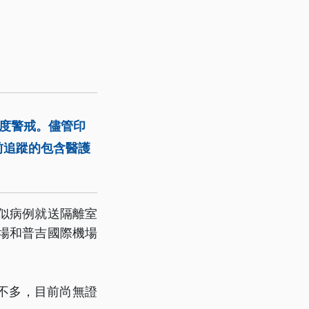
度警戒。儘管印
前追蹤的包含醫護
似病例就送隔離室
場和普吉國際機場
不多，目前尚無證