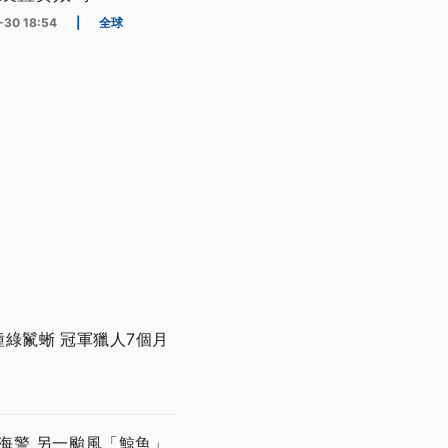
-30 18:54
|
全球
綠鬣蜥 冠軍獵人7個月
海警 另一颱風「鯨魚」