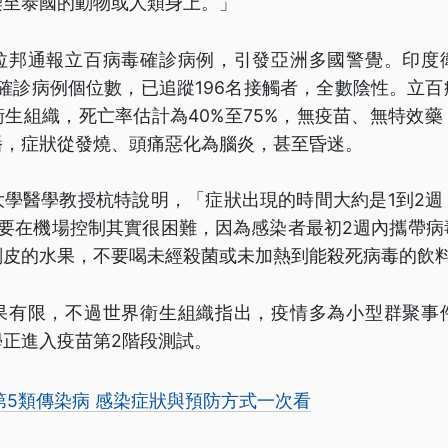
染至泰國的動物或人類身上。」
拉邦通報立百病毒確診病例，引發亞洲多國警覺。印度
2月確診病例個位數，已追蹤196名接觸者，全數陰性。立
生組織，死亡率估計為40%至75%，無疫苗、無特效
播，症狀從發燒、頭痛惡化為腦炎，甚至昏迷。
大學醫學教授杭特說明，「症狀出現的時間大約是1到2週
，要在機場控制其實很困難，因為感染者最初2週內攜帶病
剝皮的水果，不要喝未經殺菌或未加熱到能殺死病毒的飲
果有限，不過世界衛生組織指出，疫情多為小型群聚事
學正進入疫苗第2階段測試。
第5類傳染病 感染症狀與預防方式一次看