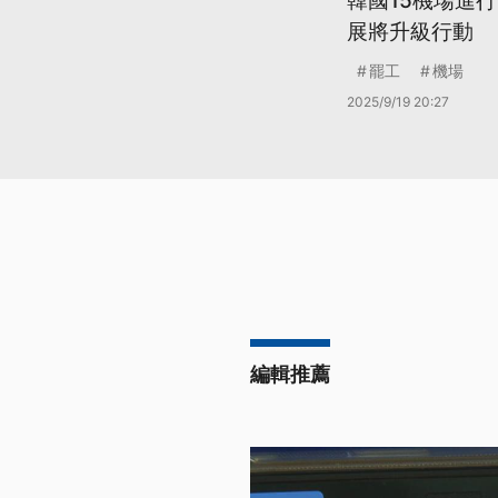
韓國15機場進
展將升級行動
罷工
機場
2025/9/19 20:27
編輯推薦