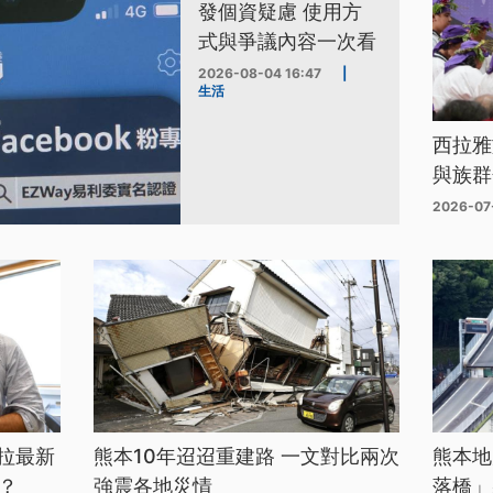
發個資疑慮 使用方
式與爭議內容一次看
2026-08-04 16:47
|
生活
西拉雅
與族群
2026-07
拉最新
熊本10年迢迢重建路 一文對比兩次
熊本地
？
強震各地災情
落橋」