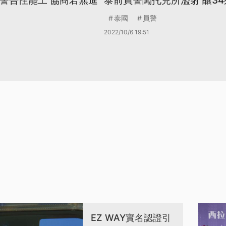
行警告性罷工 協商若無進
泰前員警闖托兒所濫射 釀34
泰國
員警
2022/10/6 19:51
EZ WAY實名認證引