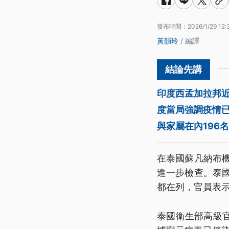
發布時間：
2026/1/29 12:
黃韻玲
/ 編譯
印度西孟加拉邦
度當局強調疫情
與家屬在內196
在泰國蘇凡納布
進一步檢查。泰
都在列，官員表
泰國衛生部高級