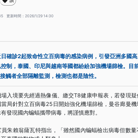
讚
35
更新時間：
2026/1/29 14:30
近日確診2起致命性立百病毒的感染病例，引發亞洲多國高
已控制，泰國、印尼與越南等國都紛紛加強機場篩檢。目
名接觸者全部隔離監測，檢測也都是陰性。
機場入境要先經過熱像儀、繳交T8健康申報表，若發現疑
國當局針對立百病毒25日開始強化機場篩檢，曼谷廊曼機
示有發現國內蝙蝠攜帶病毒，將謹慎應對。
官員朱賴翁薩瓦特指出，「雖然國內蝙蝠檢出病毒但數量