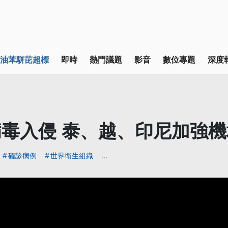
油苯駢芘超標
即時
熱門議題
影音
數位專題
深度
毒入侵 泰、越、印尼加強
確診病例
世界衛生組織
...