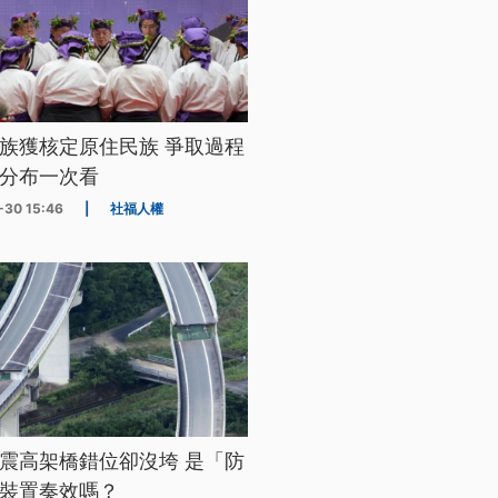
族獲核定原住民族 爭取過程
分布一次看
-30 15:46
|
社福人權
震高架橋錯位卻沒垮 是「防
裝置奏效嗎？