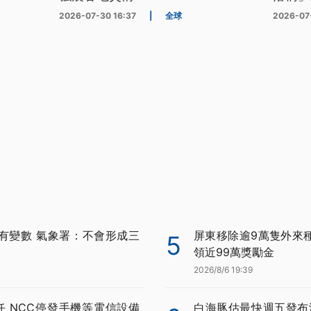
2026-07-30 16:37
|
全球
2026-07
有變數 氣象署：不會形成三
屏東移除逾9萬隻外來種
5
領近99萬獎勵金
2026/8/6 19:39
任 NCC停發手機等電信設備
白海豚估最快週五發布