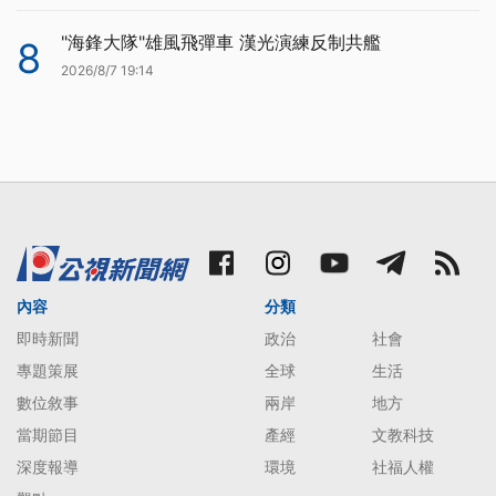
"海鋒大隊"雄風飛彈車 漢光演練反制共艦
8
2026/8/7 19:14
內容
分類
即時新聞
政治
社會
專題策展
全球
生活
數位敘事
兩岸
地方
當期節目
產經
文教科技
深度報導
環境
社福人權