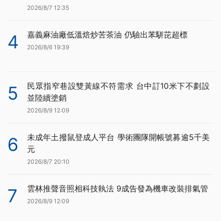
2026/8/7 12:35
嘉義麻油廠低溫焙炒苦茶油 仍驗出苯駢芘超標
4
2026/8/6 19:39
民眾指窄巷設雙黃線不符需求 台中訂10米下不劃設
5
並陸續塗銷
2026/8/9 12:09
未成年土撥鼠登成人平台 學術團隊開帳號募逾5千美
6
元
2026/8/7 20:10
雲林推聲音照相科技執法 9成告發為機車改裝排氣管
7
2026/8/9 12:09