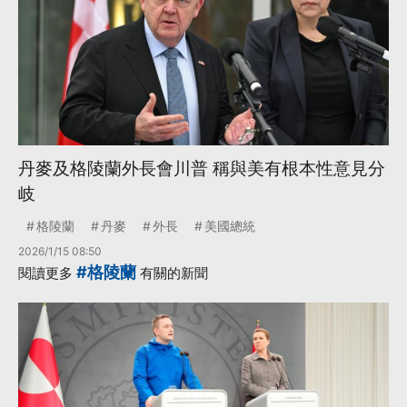
丹麥及格陵蘭外長會川普 稱與美有根本性意見分
岐
格陵蘭
丹麥
外長
美國總統
2026/1/15 08:50
#格陵蘭
閱讀更多
有關的新聞