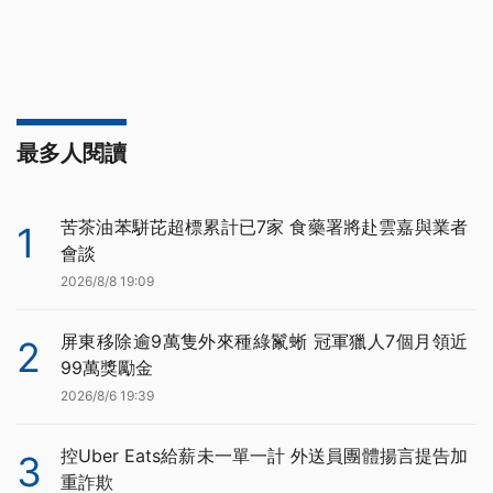
最多人閱讀
苦茶油苯駢芘超標累計已7家 食藥署將赴雲嘉與業者
1
會談
2026/8/8 19:09
屏東移除逾9萬隻外來種綠鬣蜥 冠軍獵人7個月領近
2
99萬獎勵金
2026/8/6 19:39
控Uber Eats給薪未一單一計 外送員團體揚言提告加
3
重詐欺