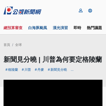
總預算審查
白海豚颱風
漢光演習
即時
熱門議題
首頁
全球
新聞見分曉 | 川普為何要定格陵蘭
格陵蘭
川普
丹麥
新聞見分曉
...