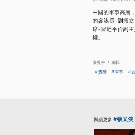
中國的軍事高層
的參謀長-劉振
席-習近平佮副
權。
張曼亭
/
編輯
查辦
軍事
#張又俠
閱讀更多