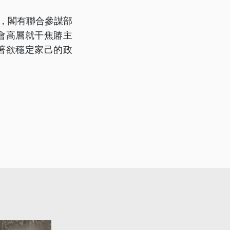
，閣有聯合參謀部
會高層就干焦賰主
著欲穩定家己的政