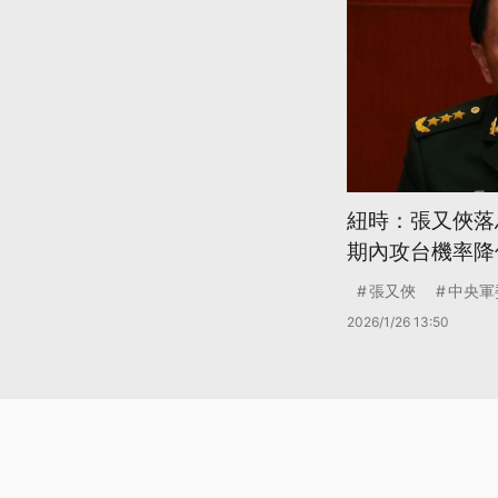
紐時：張又俠落
期內攻台機率降
張又俠
中央軍
2026/1/26 13:50