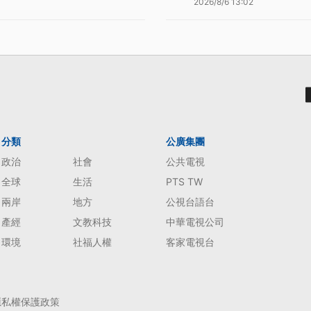
2026/8/6 13:02
分類
公廣集團
政治
社會
公共電視
全球
生活
PTS TW
兩岸
地方
公視台語台
產經
文教科技
中華電視公司
環境
社福人權
客家電視台
隱私權保護政策