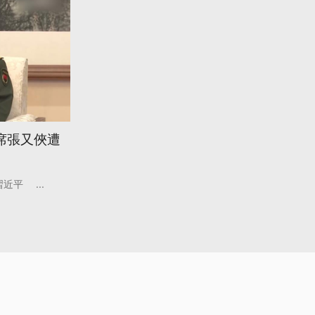
席張又俠遭
習近平
...