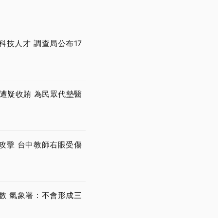
技人才 調查局公布17
遭疑收賄 為民眾代墊醫
攻擊 台中教師右眼受傷
數 氣象署：不會形成三