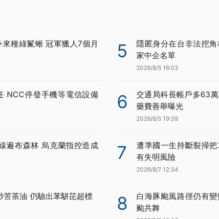
外來種綠鬣蜥 冠軍獵人7個月
隱匿身分在台非法挖角科
5
家中企名單
2026/8/5 16:03
任 NCC停發手機等電信設備
交通局科長帳戶多63萬
6
藥費善舉曝光
2026/8/5 19:39
線遍布森林 烏克蘭指控造成
遭準國一生持斷裂掃把
7
有失明風險
2026/8/7 12:34
炒苦茶油 仍驗出苯駢芘超標
白海豚颱風路徑仍有變
8
颱共舞