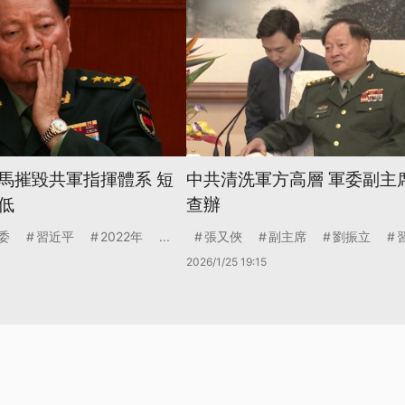
馬摧毀共軍指揮體系 短
中共清洗軍方高層 軍委副主
低
查辦
委
習近平
2022年
...
張又俠
副主席
劉振立
2026/1/25 19:15