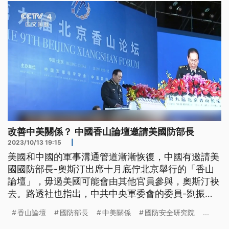
改善中美關係？ 中國香山論壇邀請美國防部長
2023/10/13 19:15
|
美國和中國的軍事溝通管道漸漸恢復，中國有邀請美
國國防部長-奧斯汀出席十月底佇北京舉行的「香山
論壇」，毋過美國可能會由其他官員參與，奧斯汀袂
去。路透社也指出，中共中央軍委會的委員-劉振
立，有可能會代替消失真久的李尚福做國防部長，中
香山論壇
國防部長
中美關係
國防安全研究院
...
共可能佇香山論壇舉辦進前宣佈。（這條新聞標題、