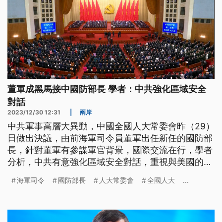
董軍成黑馬接中國防部長 學者：中共強化區域安全
對話
2023/12/30 12:31
|
兩岸
中共軍事高層大異動，中國全國人大常委會昨（29）
日做出決議，由前海軍司令員董軍出任新任的國防部
長，針對董軍有參謀軍官背景，國際交流在行，學者
分析，中共有意強化區域安全對話，重視與美國的安
全對話；此外，我國總統大選辯論今日登場，中共上
海軍司令
國防部長
人大常委會
全國人大
...
午發射衛星火箭，時機敏感，國軍嚴密監控應處。