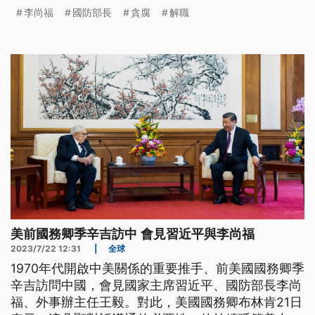
福可能因為食錢的關係，才會攏無出現。（這條新聞
李尚福
國防部長
貪腐
解職
標題、前言是臺語文。）
美前國務卿季辛吉訪中 會見習近平與李尚福
2023/7/22 12:31
|
全球
1970年代開啟中美關係的重要推手、前美國國務卿季
辛吉訪問中國，會見國家主席習近平、國防部長李尚
福、外事辦主任王毅。對此，美國國務卿布林肯21日