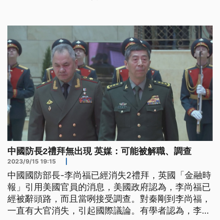
也恐怕讓習近平體認到，自己拔擢官員的審核機制出
了大問題。
中國防長2禮拜無出現 英媒：可能被解職、調查
2023/9/15 19:15
|
中國國防部長-李尚福已經消失2禮拜，英國「金融時
報」引用美國官員的消息，美國政府認為，李尚福已
經被辭頭路，而且當咧接受調查。對秦剛到李尚福，
一直有大官消失，引起國際議論。有學者認為，李尚