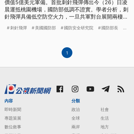
價值5億美元軍備。首批刺針飛彈傳出今（26）日凌
晨運抵桃園機場，國防部低調不證實。學者分析，刺
針飛彈具備低空防空火力，一旦共軍對台展開兩棲登
陸，國軍可用於反機降作戰。
刺針飛彈
美國國防部
國防安全研究院
國防部長
...
1
內容
分類
即時新聞
政治
社會
專題策展
全球
生活
數位敘事
兩岸
地方