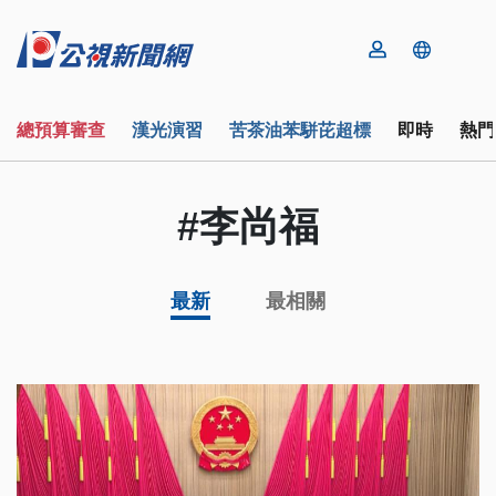
總預算審查
漢光演習
苦茶油苯駢芘超標
即時
熱門
#李尚福
最新
最相關