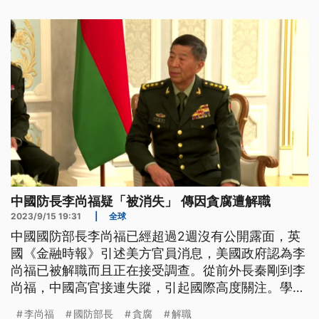
前言是臺語文。）
中國防長李尚福疑「被消失」 傳因貪腐遭解職
2023/9/15 19:31
|
全球
中國國防部長李尚福已經超過2週沒有公開露面，英
國《金融時報》引述美方官員消息，美國政府認為李
尚福已被解職而且正在接受調查。從前外長秦剛到李
尚福，中國高官接連失蹤，引起國際高度關注。學者
分析，李尚福最有可能因為涉嫌貪腐而「被消失」，
李尚福
國防部長
貪腐
解職