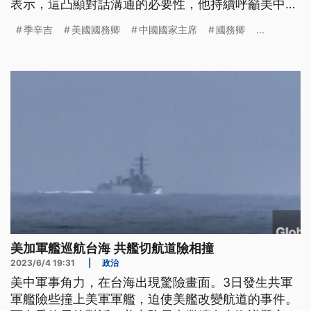
表示，這凸顯對話溝通的必要性，他持續呼籲美中恢
復對話。
季辛吉
美國國務卿
中國國家主席
國務卿
...
美加軍艦巡航台海 共艦切航道險相撞
2023/6/4 19:31
|
政治
美中軍事角力，在台海出現驚險畫面。3日發生共軍
軍艦險些撞上美軍軍艦，迫使美艦改變航道的事件。