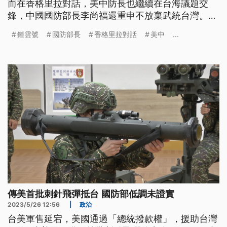
而在香格里拉對話，美中防長也繼續在台海議題交
鋒，中國國防部長李尚福還重申不放棄武統台灣。學
者分析，美中在台海議題立場都未有重大改變，但雙
鍾雲號
國防部長
香格里拉對話
美中
...
方都希望避免台海發生衝突，仍會尋求對話的可能
性。
傳美首批刺針飛彈抵台 國防部低調未證實
2023/5/26 12:56
|
政治
台美軍售延宕，美國通過「總統撥款權」，援助台灣