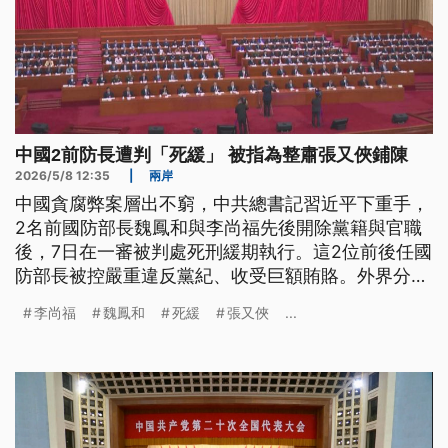
中國2前防長遭判「死緩」 被指為整肅張又俠鋪陳
2026/5/8 12:35
|
兩岸
中國貪腐弊案層出不窮，中共總書記習近平下重手，
2名前國防部長魏鳳和與李尚福先後開除黨籍與官職
後，7日在一審被判處死刑緩期執行。這2位前後任國
防部長被控嚴重違反黨紀、收受巨額賄賂。外界分
析，這起罕見的軍方高層大清洗，很可能是在為整肅
李尚福
魏鳳和
死緩
張又俠
...
層級更高的軍委副主席張又俠案進行鋪陳。