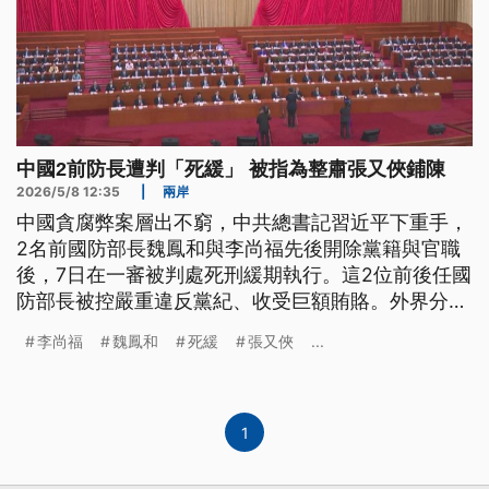
中國2前防長遭判「死緩」 被指為整肅張又俠鋪陳
2026/5/8 12:35
|
兩岸
中國貪腐弊案層出不窮，中共總書記習近平下重手，
2名前國防部長魏鳳和與李尚福先後開除黨籍與官職
後，7日在一審被判處死刑緩期執行。這2位前後任國
防部長被控嚴重違反黨紀、收受巨額賄賂。外界分
析，這起罕見的軍方高層大清洗，很可能是在為整肅
李尚福
魏鳳和
死緩
張又俠
...
層級更高的軍委副主席張又俠案進行鋪陳。
1