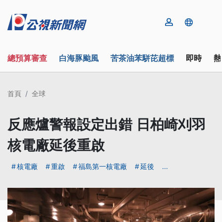
總預算審查
白海豚颱風
苦茶油苯駢芘超標
即時
熱
首頁
全球
反應爐警報設定出錯 日柏崎刈羽
核電廠延後重啟
核電廠
重啟
福島第一核電廠
延後
...