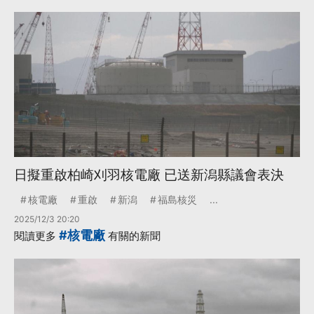
日擬重啟柏崎刈羽核電廠 已送新潟縣議會表決
核電廠
重啟
新潟
福島核災
...
2025/12/3 20:20
#核電廠
閱讀更多
有關的新聞