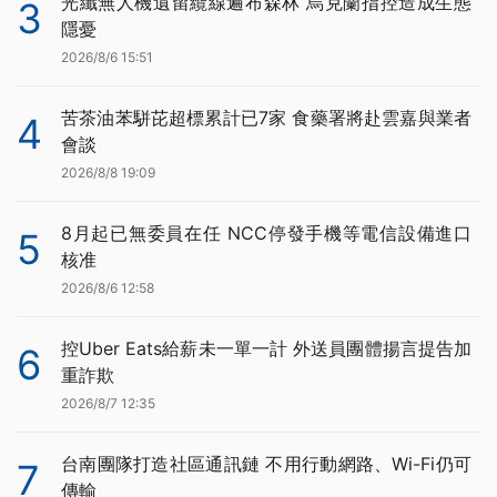
光纖無人機遺留纜線遍布森林 烏克蘭指控造成生態
3
隱憂
2026/8/6 15:51
苦茶油苯駢芘超標累計已7家 食藥署將赴雲嘉與業者
4
會談
2026/8/8 19:09
8月起已無委員在任 NCC停發手機等電信設備進口
5
核准
2026/8/6 12:58
控Uber Eats給薪未一單一計 外送員團體揚言提告加
6
重詐欺
2026/8/7 12:35
台南團隊打造社區通訊鏈 不用行動網路、Wi-Fi仍可
7
傳輸