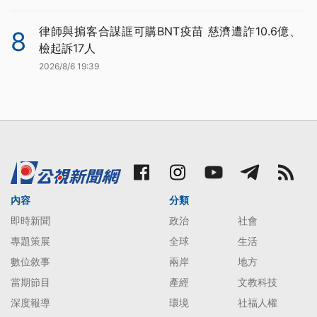
律師與掮客合謀誆可購BNT疫苗 慈濟遭詐10.6億、
8
檢起訴17人
2026/8/6 19:39
內容
分類
即時新聞
政治
社會
專題策展
全球
生活
數位敘事
兩岸
地方
當期節目
產經
文教科技
深度報導
環境
社福人權