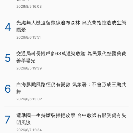
2026/8/5 16:03
光纖無人機遺留纜線遍布森林 烏克蘭指控造成生態
4
隱憂
2026/8/6 15:51
交通局科長帳戶多63萬遭疑收賄 為民眾代墊醫藥費
5
善舉曝光
2026/8/5 19:39
白海豚颱風路徑仍有變數 氣象署：不會形成三颱共
6
舞
2026/8/6 13:02
遭準國一生持斷裂掃把攻擊 台中教師右眼受傷有失
7
明風險
2026/8/7 12:34