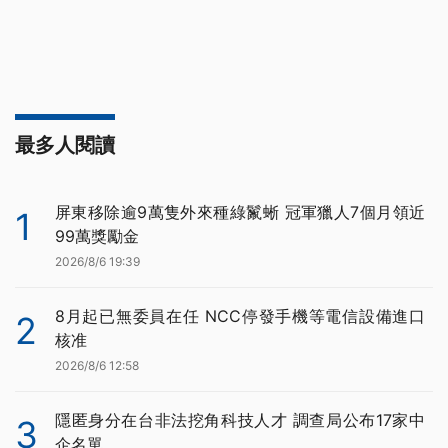
最多人閱讀
屏東移除逾9萬隻外來種綠鬣蜥 冠軍獵人7個月領近
1
99萬獎勵金
2026/8/6 19:39
8月起已無委員在任 NCC停發手機等電信設備進口
2
核准
2026/8/6 12:58
隱匿身分在台非法挖角科技人才 調查局公布17家中
3
企名單