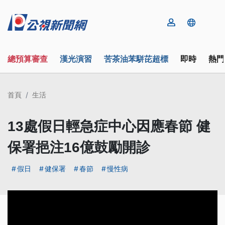
總預算審查
漢光演習
苦茶油苯駢芘超標
即時
熱門
首頁
生活
13處假日輕急症中心因應春節 健
保署挹注16億鼓勵開診
假日
健保署
春節
慢性病