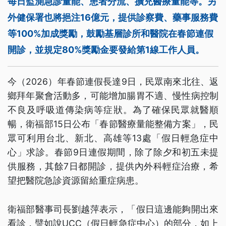
每日監測急診量能、患者分流、擴充醫療量能等。另
外健保署也將挹注16億元，提供診察費、藥事服務費
等100%加成獎勵，鼓勵基層診所和醫院在春節連假
開診，並規定80%獎勵金要發給第1線工作人員。
今（2026）年春節連假長達9日，民眾南來北往、返
鄉拜年聚會活動多，可能增加腸胃不適、慢性病控制
不良及呼吸道傳染病等症狀。為了確保民眾就醫順
暢，衛福部15日公布「春節醫療量能整備方案」，民
眾可利用台北、新北、高雄等13處「假日輕急症中
心」求診。春節9日連假期間，除了除夕和初五未提
供服務，其餘7日都開診，提供內外科輕症治療，希
望把醫院急診資源留給重症病患。
衛福部醫事司長劉越萍表示，「假日這邊能夠開出來
看診，譬如說UCC（假日輕急症中心）的部分，如上