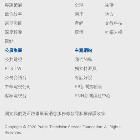
專題策展
全球
生活
數位敘事
兩岸
地方
當期節目
產經
文教科技
深度報導
環境
社福人權
觀點
公廣集團
主題網站
公共電視
我們的島
PTS TW
獨立特派員
公視台語台
有話好說
中華電視公司
P#新聞實驗室
客家電視台
PNN新聞議題中心
關於我們
更正啟事
最新消息
服務條款
隱私權保護政策
Copyright © 2020 Public Television Service Foundation. All Rights
Reserved.