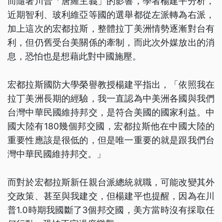
而隨著川普「唐羅主義」的影響，學者楊建平分析，
近期智利、玻利維亞等國的選舉都從左派轉為右派，
加上這次的宏都拉斯，整體拉丁美洲情勢逐漸對台有
利，但仍舊受台美關係的牽制，而此次外媒放出的消
息，恐怕也是想藉此對中國施壓。
宏都拉斯國防大學榮譽教授楊建平指出，「依照我在
拉丁美洲長期的經驗，我一直認為中美洲各國與我們
台灣中華民國維持邦交，是符合美國的國家利益。中
國大陸有180幾個邦交國，宏都拉斯他在中國大陸的
重要性應該是很低的，但是唯一重要的就是跟我們台
灣中華民國維持邦交。」
而對於宏都拉斯新任親台派總統就職，可能改變其外
交政策、甚至與我建交，但楊建平也提醒，因為在川
普1.0時期我國斷了3個邦交國，美方當時沒有採取任