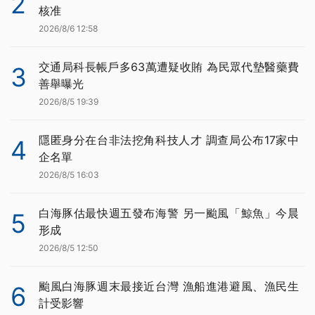
2
核准
2026/8/6 12:58
交通局科長帳戶多63萬遭疑收賄 為民眾代墊醫藥費
3
善舉曝光
2026/8/5 19:39
隱匿身分在台非法挖角科技人才 調查局公布17家中
4
企名單
2026/8/5 16:03
白海豚估最快週五發布海警 另一颱風「鯨魚」今晨
5
形成
2026/8/5 12:50
颱風白海豚週末最接近台灣 漁船進港避風、漁民生
6
計受影響