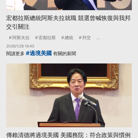
宏都拉斯總統阿斯夫拉就職 競選曾喊恢復與我邦
交引關注
阿斯夫拉
宏都拉斯
總統
邦交
...
2026/1/28 19:40
#過境美國
閱讀更多
有關的新聞
傳賴清德將過境美國 美國務院：符合政策與慣例