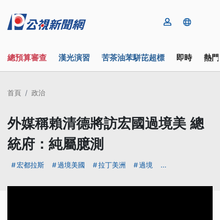
總預算審查
漢光演習
苦茶油苯駢芘超標
即時
熱門
首頁
政治
外媒稱賴清德將訪宏國過境美 總
統府：純屬臆測
宏都拉斯
過境美國
拉丁美洲
過境
...