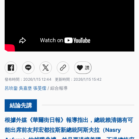
讚
發布時間：
2026/1/15 12:44
更新時間：
2026/1/15 15:42
呂玠鋆
吳嘉堡
張旻儒
/ 綜合報導
根據外媒《華爾街日報》報導指出，總統賴清德有可
能出席前友邦宏都拉斯新總統阿斯夫拉（Nasry