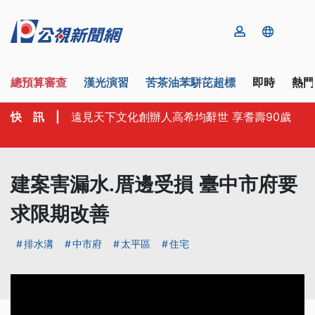
總預算審查
漢光演習
苦茶油苯駢芘超標
即時
熱門
快 訊
|
遠見天下文化創辦人高希均辭世 享耆壽90歲
建案害漏水.厝邊受損 臺中市府要
求限期改善
排水溝
中市府
太平區
住宅