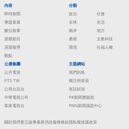
內容
分類
即時新聞
政治
社會
專題策展
全球
生活
數位敘事
兩岸
地方
當期節目
產經
文教科技
深度報導
環境
社福人權
觀點
公廣集團
主題網站
公共電視
我們的島
PTS TW
獨立特派員
公視台語台
有話好說
中華電視公司
P#新聞實驗室
客家電視台
PNN新聞議題中心
關於我們
更正啟事
最新消息
服務條款
隱私權保護政策