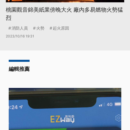
桃園觀音錦美紙業傍晚大火 廠內多易燃物火勢猛
烈
消防人員
火勢
起火原因
2023/10/16 19:31
編輯推薦