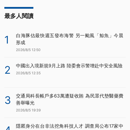
最多人閱讀
白海豚估最快週五發布海警 另一颱風「鯨魚」今晨
1
形成
2026/8/5 12:50
中國出入境新規9月上路 陸委會示警增赴中安全風險
2
2026/8/5 12:35
交通局科長帳戶多63萬遭疑收賄 為民眾代墊醫藥費
3
善舉曝光
2026/8/5 19:39
隱匿身分在台非法挖角科技人才 調查局公布17家中