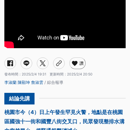
讚
發布時間：
2025/2/4 19:31
更新時間：
2025/2/4 20:50
李淑蘭
陳顯坤
詹淑雲
/ 綜合報導
桃園市今（4）日上午發生罕見火警，地點是在桃園
區國強十一街和國豐八街交叉口，民眾發現整排水溝