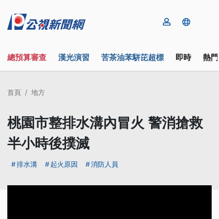
總預算審查
漢光演習
苦茶油苯駢芘超標
即時
熱門
首頁
地方
桃園市整排水溝內冒火 警消搶救
半小時後撲滅
排水溝
起火原因
消防人員