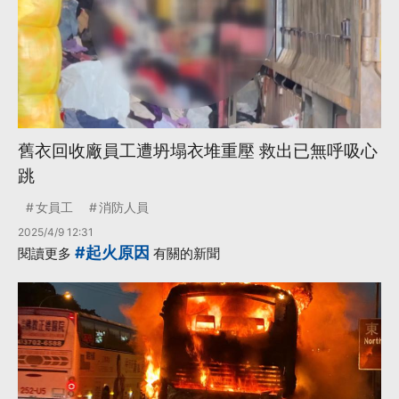
舊衣回收廠員工遭坍塌衣堆重壓 救出已無呼吸心
跳
女員工
消防人員
2025/4/9 12:31
#起火原因
閱讀更多
有關的新聞