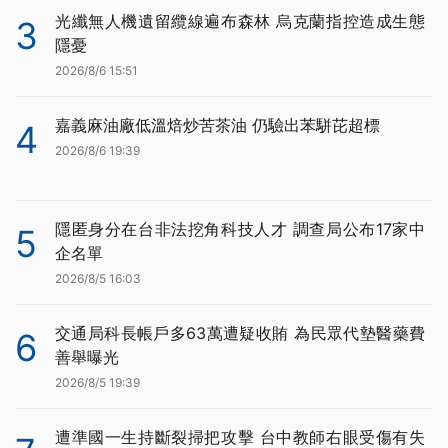
光纖無人機遺留纜線遍布森林 烏克蘭指控造成生態
3
隱憂
2026/8/6 15:51
嘉義麻油廠低溫焙炒苦茶油 仍驗出苯駢芘超標
4
2026/8/6 19:39
隱匿身分在台非法挖角科技人才 調查局公布17家中
5
企名單
2026/8/5 16:03
交通局科長帳戶多63萬遭疑收賄 為民眾代墊醫藥費
6
善舉曝光
2026/8/5 19:39
遭準國一生持斷裂掃把攻擊 台中教師右眼受傷有失