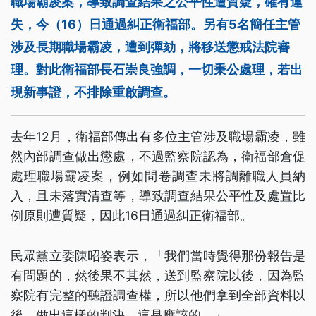
職場霸凌案，導致調查結果之公平性遭質疑，確有違
失，今（16）日通過糾正衛福部。另有5名簡任主管
涉及長期職場霸凌，遭到彈劾，將移送懲戒法院審
理。對此衛福部長石崇良強調，一切秉公處理，若出
現新事證，不排除重啟調查。
去年12月，衛福部傳出有多位主管涉及職場霸凌，雖
然內部調查做出懲處，不過監察院認為，衛福部倉促
處理職場霸凌案，例如問卷調查未將調離職人員納
入，且未落實清查等，導致調查結果公平性及處置比
例原則遭質疑，因此16日通過糾正衛福部。
民眾黨立委陳昭姿表示，「我們當時覺得那份報告是
有問題的，然後果不其然，送到監察院以後，因為監
察院有完整的聽證調查權，所以他們拿到全部資料以
後，做出這樣的判決，這是應該的。」