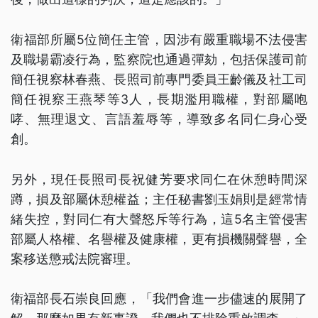
衛福部所屬5位簡任主管，因涉有嚴重職場不法侵害
及職場霸凌行為，監察院也通過彈劾，包括保護司前
簡任視察林春燕、長照司前專門委員王齡儀及社工司
簡任視察王燕琴等3人，長期濫用職權，對部屬咆
哮、無理退文、言語羞辱等，導致多名同仁身心受
創。
另外，現任長照司長祝健芳要求同仁在休憩時間深
蹲，損及部屬休憩權益；主任秘書劉玉娟則是經常情
緒失控，對同仁有大聲怒斥等行為，這5名主管侵害
部屬人格權、名譽權及健康權，更有損機關聲譽，全
案移送懲戒法院審理。
衛福部長石崇良回應，「我們會進一步儘速的展開了