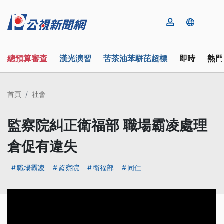
總預算審查
漢光演習
苦茶油苯駢芘超標
即時
熱門
首頁
社會
監察院糾正衛福部 職場霸凌處理
倉促有違失
職場霸凌
監察院
衛福部
同仁