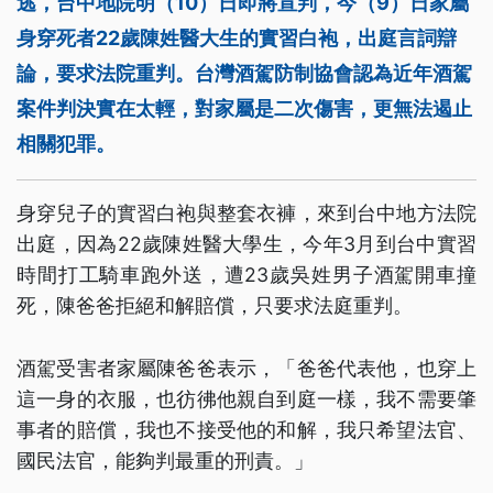
逃，台中地院明（10）日即將宣判，今（9）日家屬
身穿死者22歲陳姓醫大生的實習白袍，出庭言詞辯
論，要求法院重判。台灣酒駕防制協會認為近年酒駕
案件判決實在太輕，對家屬是二次傷害，更無法遏止
相關犯罪。
身穿兒子的實習白袍與整套衣褲，來到台中地方法院
出庭，因為22歲陳姓醫大學生，今年3月到台中實習
時間打工騎車跑外送，遭23歲吳姓男子酒駕開車撞
死，陳爸爸拒絕和解賠償，只要求法庭重判。
酒駕受害者家屬陳爸爸表示，「爸爸代表他，也穿上
這一身的衣服，也彷彿他親自到庭一樣，我不需要肇
事者的賠償，我也不接受他的和解，我只希望法官、
國民法官，能夠判最重的刑責。」