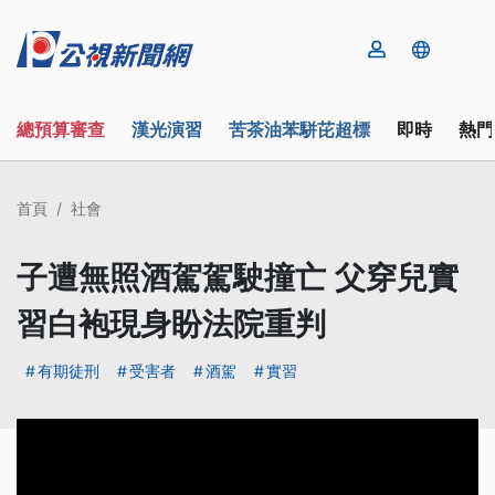
總預算審查
漢光演習
苦茶油苯駢芘超標
即時
熱門
首頁
社會
子遭無照酒駕駕駛撞亡 父穿兒實
習白袍現身盼法院重判
有期徒刑
受害者
酒駕
實習