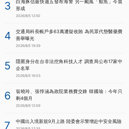
白海豚估最快週五發布海警 另一颱風「鯨魚」今晨
3
形成
2026/8/5 12:50
交通局科長帳戶多63萬遭疑收賄 為民眾代墊醫藥費
4
善舉曝光
2026/8/5 19:39
隱匿身分在台非法挖角科技人才 調查局公布17家中
5
企名單
2026/8/5 16:03
翁曉玲、張惇涵為政院業務費交鋒 韓國瑜：今年只
6
剩4個月
2026/8/6 12:09
中國出入境新規9月上路 陸委會示警增赴中安全風險
7
2026/8/5 12:35