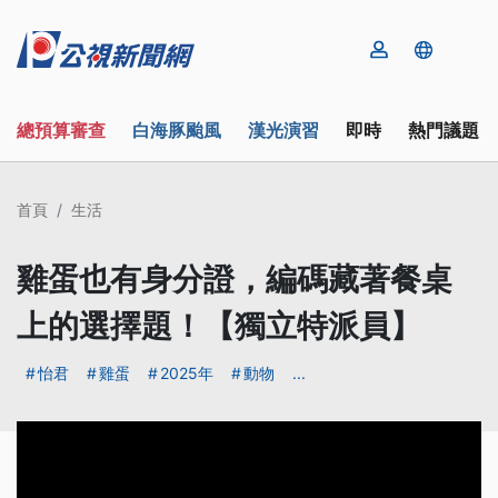
總預算審查
白海豚颱風
漢光演習
即時
熱門議題
首頁
生活
雞蛋也有身分證，編碼藏著餐桌
上的選擇題！【獨立特派員】
怡君
雞蛋
2025年
動物
...