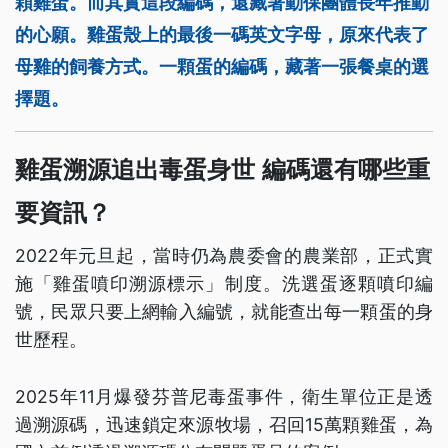
顆雞蛋。而其實這段編碼，還藏著動保團體長年推動
的心願。雞蛋殼上的最後一碼英文字母，原來代表了
母雞的飼養方式。一顆蛋的編碼，藏著一張餐桌的選
擇題。
雞蛋溯源追出毒蛋身世 編碼還有哪些重
要資訊？
2022年元旦起，當時仍為農委會的農業部，正式實
施「雞蛋噴印溯源標示」制度。洗選蛋逐顆噴印編
號，民眾只要上網輸入編號，就能查出每一顆蛋的身
世歷程。
2025年11月爆發芬普尼毒蛋事件，衛生單位正是透
過溯源碼，迅速鎖定來源牧場，召回15萬顆雞蛋，為