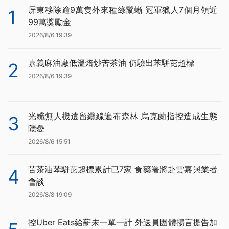
屏東移除逾9萬隻外來種綠鬣蜥 冠軍獵人7個月領近
1
99萬獎勵金
2026/8/6 19:39
嘉義麻油廠低溫焙炒苦茶油 仍驗出苯駢芘超標
2
2026/8/6 19:39
光纖無人機遺留纜線遍布森林 烏克蘭指控造成生態
3
隱憂
2026/8/6 15:51
苦茶油苯駢芘超標累計已7家 食藥署將赴雲嘉與業者
4
會談
2026/8/8 19:09
控Uber Eats給薪未一單一計 外送員團體揚言提告加