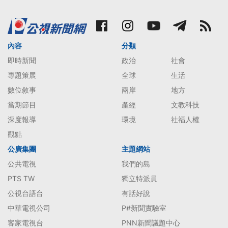
內容
分類
即時新聞
政治
社會
專題策展
全球
生活
數位敘事
兩岸
地方
當期節目
產經
文教科技
深度報導
環境
社福人權
觀點
公廣集團
主題網站
公共電視
我們的島
PTS TW
獨立特派員
公視台語台
有話好說
中華電視公司
P#新聞實驗室
客家電視台
PNN新聞議題中心