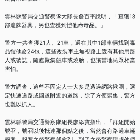
雲林縣警局交通警察隊大隊長詹百平說明，「查獲13
部遮牌器具，另也查獲到愷他命毒品。」
警方一共查獲21人、21車，還在其中1部車輛找到毒
品愷他命24包，這些改裝車主無視路上還有其他用路
人或號誌，隨處聚集飆車或燒胎，也讓當地民眾相當
害怕。
警方調查，這些不固定人士大多是透過網路揪團，選
定快速道路或國道附近的道路，除了方便聚集，警方
也難以抓人。
雲林縣警局交通警察隊組長廖添寶指出，「群組開始
號召，號召以後抵達那個點之後，當然會有路過車輛
報案，報案之後警察就會到，到了之後警察驅趕他們