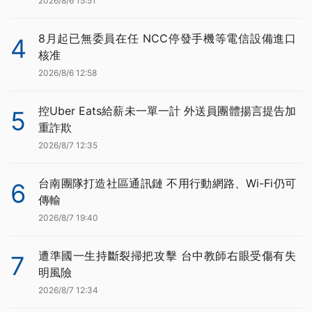
2026/8/6 15:51
8月起已無委員在任 NCC停發手機等電信設備進口
4
核准
2026/8/6 12:58
控Uber Eats給薪未一單一計 外送員團體揚言提告加
5
重詐欺
2026/8/7 12:35
台南團隊打造社區通訊鏈 不用行動網路、Wi-Fi仍可
6
傳輸
2026/8/7 19:40
遭準國一生持斷裂掃把攻擊 台中教師右眼受傷有失
7
明風險
2026/8/7 12:34