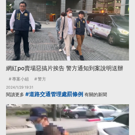
網紅po賣場惡搞片挨告 警方通知到案說明送辦
專案小組
警方
2024/1/29 19:31
#道路交通管理處罰條例
閱讀更多
有關的新聞