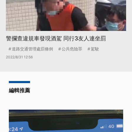
警攔查違規車發現酒駕 同行3友人連坐罰
道路交通管理處罰條例
公共危險罪
駕駛
2022/8/31 12:56
編輯推薦