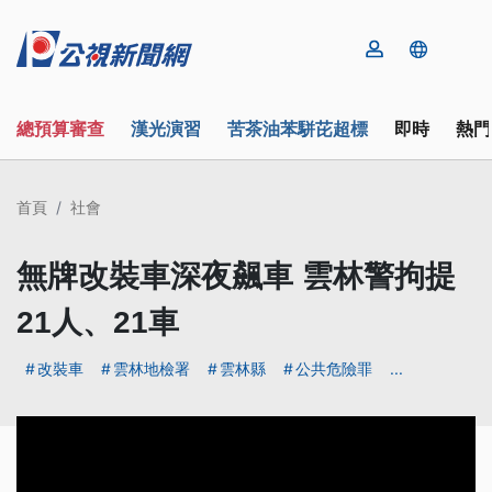
總預算審查
漢光演習
苦茶油苯駢芘超標
即時
熱門
首頁
社會
無牌改裝車深夜飆車 雲林警拘提
21人、21車
改裝車
雲林地檢署
雲林縣
公共危險罪
...