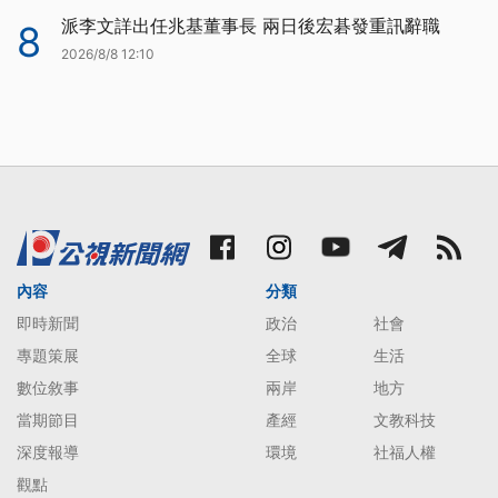
派李文詳出任兆基董事長 兩日後宏碁發重訊辭職
8
2026/8/8 12:10
內容
分類
即時新聞
政治
社會
專題策展
全球
生活
數位敘事
兩岸
地方
當期節目
產經
文教科技
深度報導
環境
社福人權
觀點