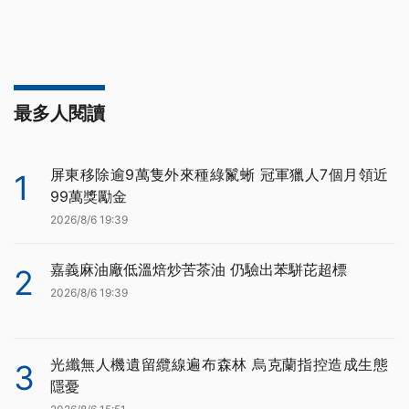
最多人閱讀
屏東移除逾9萬隻外來種綠鬣蜥 冠軍獵人7個月領近
1
99萬獎勵金
2026/8/6 19:39
嘉義麻油廠低溫焙炒苦茶油 仍驗出苯駢芘超標
2
2026/8/6 19:39
光纖無人機遺留纜線遍布森林 烏克蘭指控造成生態
3
隱憂