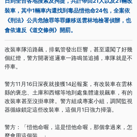
日到全台各地搜索及拘提，共計帶回21人以及21輛改
裝車，其中1輛車內還找到毒品愷他命24包，全案依
《刑法》公共危險罪等罪嫌移送雲林地檢署偵辦，也
會依違反《道交條例》開罰。
改裝車隊沿路飆，排氣管發出巨響，甚至還闖了好幾
個紅燈，警方開著巡邏車一路鳴笛追捕，車隊就是不
停車。
警方11月16日深夜就接獲14起報案，有改裝車在雲林
縣的褒忠、土庫和西螺等地到處集體違規飆車，有的
改裝車甚至沒掛車牌。警方組成專案小組，調閱監視
器循線鎖定這些改裝車，這個月1日強力掃蕩。
警方：「愷他命喔，這是愷他命喔，那個拿過來，怎
麼會用這個裝。」