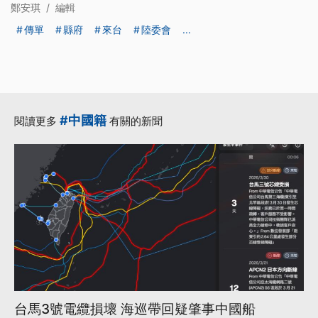
鄭安琪
/
編輯
傳單
縣府
來台
陸委會
...
#中國籍
閱讀更多
有關的新聞
台馬3號電纜損壞 海巡帶回疑肇事中國船