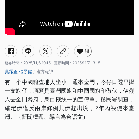
讚
發布時間：
2025/11/6 19:15
更新時間：
2025/11/7 13:15
葉霈萱
張旻儒
/ 地方報導
有一个中國籍查埔人坐小三通來金門，今仔日透早攑
一支旗仔，頂頭是臺灣國旗和中國國旗印做伙，伊傱
入去金門縣府，烏白掖統一的宣傳單。移民署調查，
確定伊違反兩岸條例共伊趕出境，2年內袂使來臺
灣。（新聞標題、導言為台語文）