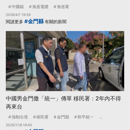
中國籍
海底電纜
海巡署
2026/4/1 19:39
#金門縣
閱讀更多
有關的新聞
中國男金門撒「統一」傳單 移民署：2年內不得
再來台
強制出境
移民署
金門縣
和平統一
...
2025/11/6 19:40