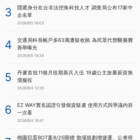
隱匿身分在台非法挖角科技人才 調查局公布17家中
3
企名單
2026/8/5 16:03
交通局科長帳戶多63萬遭疑收賄 為民眾代墊醫藥費
4
善舉曝光
2026/8/5 19:39
丹麥首批11個月役期新兵入伍 19歲公主放棄薪資無
5
償服役
2026/8/4 12:35
EZ WAY實名認證引發個資疑慮 使用方式與爭議內容
6
一次看
2026/8/4 16:47
桃園巨蛋BOT案8/25開標 散場規劃增捷運、公車班