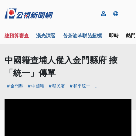
總預算審查
漢光演習
苦茶油苯駢芘超標
即時
熱門
中國籍查埔人傱入金門縣府 掖
「統一」傳單
金門縣
中國籍
移民署
和平統一
...