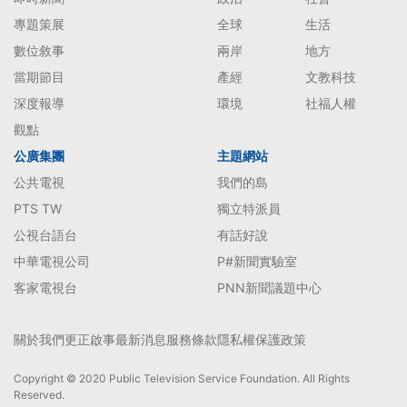
專題策展
全球
生活
數位敘事
兩岸
地方
當期節目
產經
文教科技
深度報導
環境
社福人權
觀點
公廣集團
主題網站
公共電視
我們的島
PTS TW
獨立特派員
公視台語台
有話好說
中華電視公司
P#新聞實驗室
客家電視台
PNN新聞議題中心
關於我們
更正啟事
最新消息
服務條款
隱私權保護政策
Copyright © 2020 Public Television Service Foundation. All Rights
Reserved.