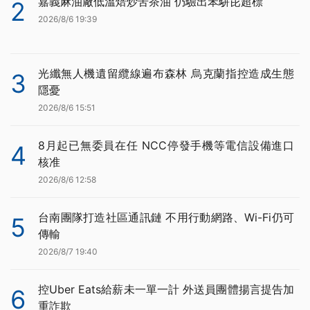
嘉義麻油廠低溫焙炒苦茶油 仍驗出苯駢芘超標
2
2026/8/6 19:39
光纖無人機遺留纜線遍布森林 烏克蘭指控造成生態
3
隱憂
2026/8/6 15:51
8月起已無委員在任 NCC停發手機等電信設備進口
4
核准
2026/8/6 12:58
台南團隊打造社區通訊鏈 不用行動網路、Wi-Fi仍可
5
傳輸
2026/8/7 19:40
控Uber Eats給薪未一單一計 外送員團體揚言提告加
6
重詐欺