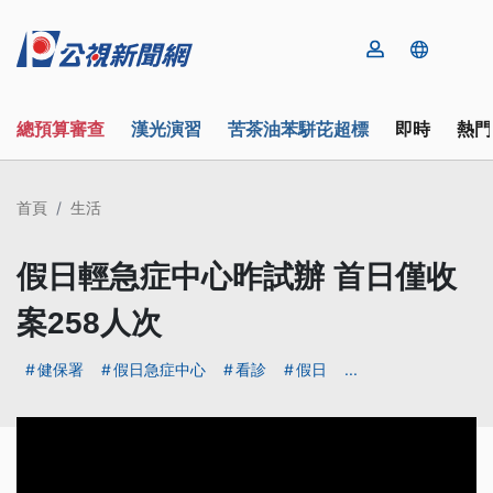
總預算審查
漢光演習
苦茶油苯駢芘超標
即時
熱門
首頁
生活
假日輕急症中心昨試辦 首日僅收
案258人次
健保署
假日急症中心
看診
假日
...