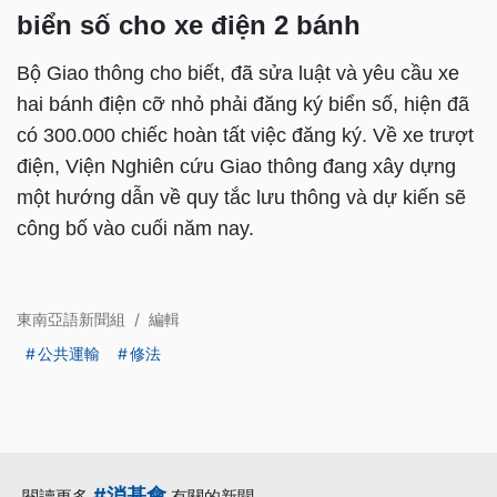
biển số cho xe điện 2 bánh
Bộ Giao thông cho biết, đã sửa luật và yêu cầu xe
hai bánh điện cỡ nhỏ phải đăng ký biển số, hiện đã
có 300.000 chiếc hoàn tất việc đăng ký. Về xe trượt
điện, Viện Nghiên cứu Giao thông đang xây dựng
một hướng dẫn về quy tắc lưu thông và dự kiến sẽ
công bố vào cuối năm nay.
東南亞語新聞組
/
編輯
公共運輸
修法
#消基會
閱讀更多
有關的新聞