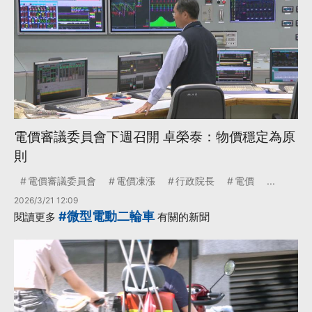
電價審議委員會下週召開 卓榮泰：物價穩定為原
則
電價審議委員會
電價凍漲
行政院長
電價
...
2026/3/21 12:09
#微型電動二輪車
閱讀更多
有關的新聞