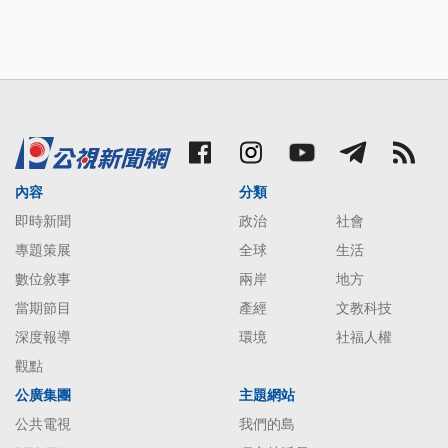
內容
分類
即時新聞
政治
社會
專題策展
全球
生活
數位敘事
兩岸
地方
當期節目
產經
文教科技
深度報導
環境
社福人權
觀點
公廣集團
主題網站
公共電視
我們的島