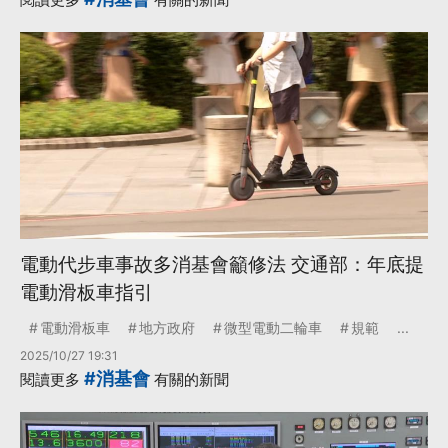
電動代步車事故多消基會籲修法 交通部：年底提
電動滑板車指引
電動滑板車
地方政府
微型電動二輪車
規範
...
2025/10/27 19:31
#消基會
閱讀更多
有關的新聞