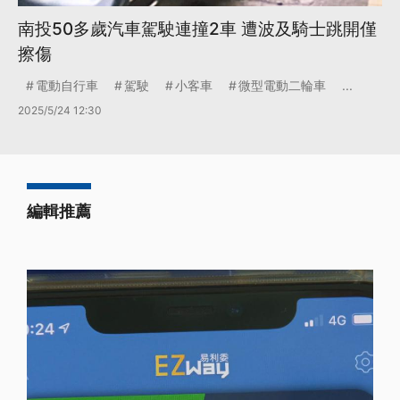
南投50多歲汽車駕駛連撞2車 遭波及騎士跳開僅
擦傷
電動自行車
駕駛
小客車
微型電動二輪車
...
2025/5/24 12:30
編輯推薦