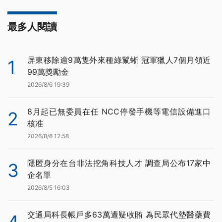
最多人閱讀
屏東移除逾9萬隻外來種綠鬣蜥 冠軍獵人7個月領近
1
99萬獎勵金
2026/8/6 19:39
8月起已無委員在任 NCC停發手機等電信設備進口
2
核准
2026/8/6 12:58
隱匿身分在台非法挖角科技人才 調查局公布17家中
3
企名單
2026/8/5 16:03
交通局科長帳戶多63萬遭疑收賄 為民眾代墊醫藥費