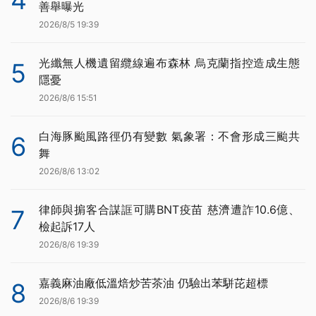
4
善舉曝光
2026/8/5 19:39
光纖無人機遺留纜線遍布森林 烏克蘭指控造成生態
5
隱憂
2026/8/6 15:51
白海豚颱風路徑仍有變數 氣象署：不會形成三颱共
6
舞
2026/8/6 13:02
律師與掮客合謀誆可購BNT疫苗 慈濟遭詐10.6億、
7
檢起訴17人
2026/8/6 19:39
嘉義麻油廠低溫焙炒苦茶油 仍驗出苯駢芘超標
8
2026/8/6 19:39