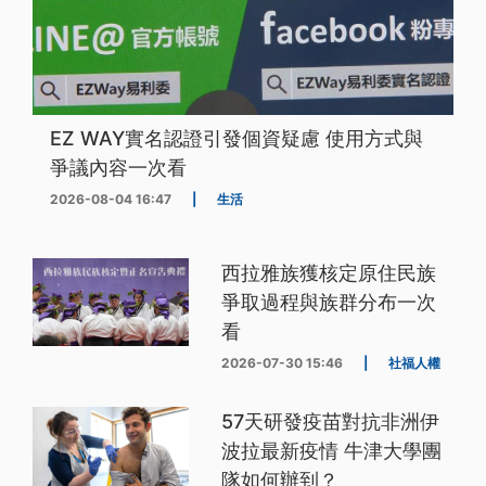
EZ WAY實名認證引發個資疑慮 使用方式與
爭議內容一次看
2026-08-04 16:47
|
生活
西拉雅族獲核定原住民族
爭取過程與族群分布一次
看
2026-07-30 15:46
|
社福人權
57天研發疫苗對抗非洲伊
波拉最新疫情 牛津大學團
隊如何辦到？