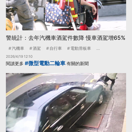
警統計：去年汽機車酒駕件數降 慢車酒駕增65%
汽機車
酒駕
自行車
電動滑板車
...
2026/4/19 12:10
#微型電動二輪車
閱讀更多
有關的新聞