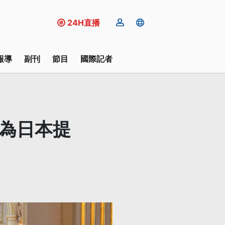
24H直播
報導
副刊
節目
國際記者
願為日本提