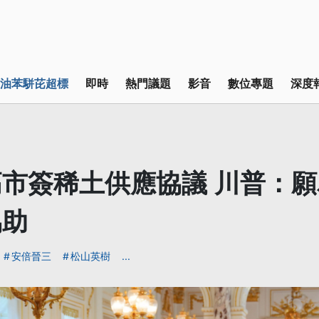
油苯駢芘超標
即時
熱門議題
影音
數位專題
深度
市簽稀土供應協議 川普：
協助
安倍晉三
松山英樹
...