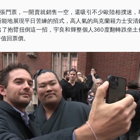
00張門票，一開賣就銷售一空，還吸引不少歐陸相撲迷
所能地展現平日苦練的招式，高人氣的烏克蘭籍力士安清
出了抱臂扭倒這一招，宇良和輝整個人360度翻轉跌坐土
呼值回票價。