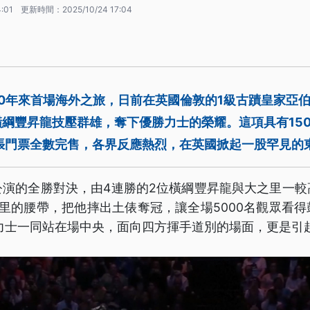
4:01
更新時間：
2025/10/24 17:04
0年來首場海外之旅，日前在英國倫敦的1級古蹟皇家亞
綱豐昇龍技壓群雄，奪下優勝力士的榮耀。這項具有15
0張門票全數完售，各界反應熱烈，在英國掀起一股罕見的
公演的全勝對決，由4連勝的2位橫綱豐昇龍與大之里一較
里的腰帶，把他摔出土俵奪冠，讓全場5000名觀眾看
名力士一同站在場中央，面向四方揮手道別的場面，更是引