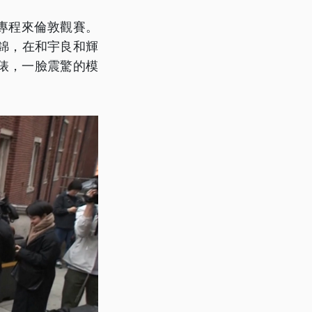
，專程來倫敦觀賽。
錦，在和宇良和輝
俵，一臉震驚的模