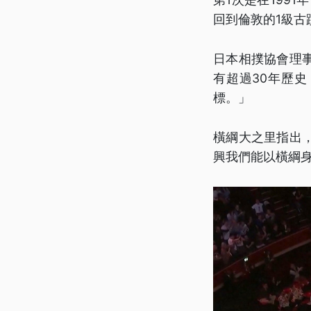
回到倫敦的1級古
日本相撲協會理
有超過30年歷
標。」
橫綱大之里指出
興我們能以橫綱