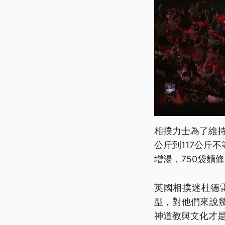
相撲力士為了維持
公斤到117公斤
增湯，750袋麵
英國相撲迷杜德
型，對他們來說
神道教與文化才