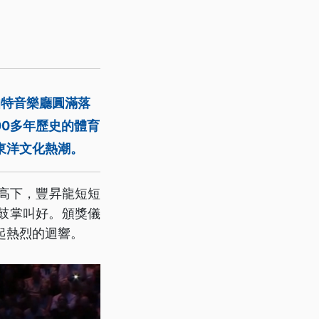
伯特音樂廳圓滿落
00多年歷史的體育
東洋文化熱潮。
高下，豐昇龍短短
得鼓掌叫好。頒獎儀
起熱烈的迴響。