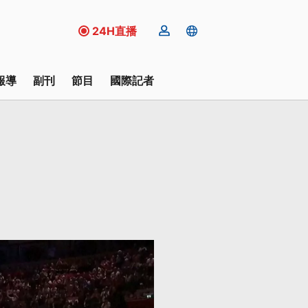
24H直播
報導
副刊
節目
國際記者