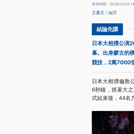
發布時間：
2025/10/24 1
王蕙文
/ 編譯
日本大相撲公演2
幕。出身蒙古的橫
競技，2萬700
日本大相撲倫敦
6秒鐘，抓著大之
式結束後，44