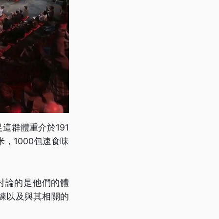
這群體重介於191
，1000包速食味
討論的是他們的體
練以及與其相關的