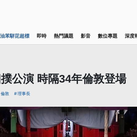
油苯駢芘超標
即時
熱門議題
影音
數位專題
深度
撲公演 時隔34年倫敦登場
倫敦
理事長