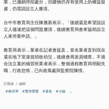
業，已撤銷停招處分，但建物仍存有使用上的權益疑
慮，仍需請設立人釐清。
台中市教育局主任陳雅新表示，「後續還是希望說設
立人儘速把這個問題釐清，後續教育局會來協助設立
人來停業申請。」
教育局表示，業者在記者會提及，冒名業者直到現在
還在地下室違規招收幼兒，後續會再派員稽查。不過
合法立案的補習班業者表示，整個過程教育局明顯失
職，行政怠惰，已向政風處與監察院陳情。
許勝婕
/
編輯
林月琴
暫停營業
冒名
小姐
...