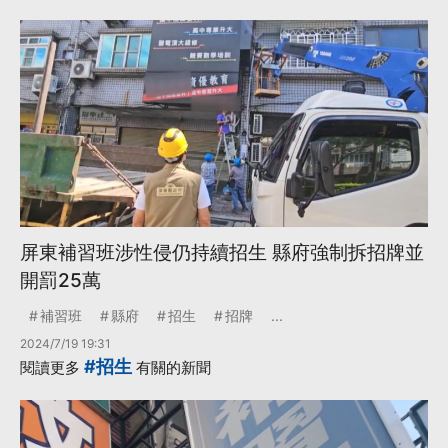
屏東補習班涉性侵仍持續招生 縣府強制拆招牌並
開罰25萬
補習班
縣府
招生
招牌
...
2024/7/19 19:31
#招生
閱讀更多
有關的新聞