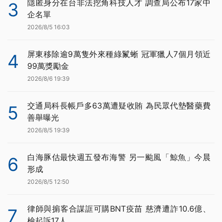
隱匿身分在台非法挖角科技人才 調查局公布17家中
3
企名單
2026/8/5 16:03
屏東移除逾9萬隻外來種綠鬣蜥 冠軍獵人7個月領近
4
99萬獎勵金
2026/8/6 19:39
交通局科長帳戶多63萬遭疑收賄 為民眾代墊醫藥費
5
善舉曝光
2026/8/5 19:39
白海豚估最快週五發布海警 另一颱風「鯨魚」今晨
6
形成
2026/8/5 12:50
律師與掮客合謀誆可購BNT疫苗 慈濟遭詐10.6億、
7
檢起訴17人