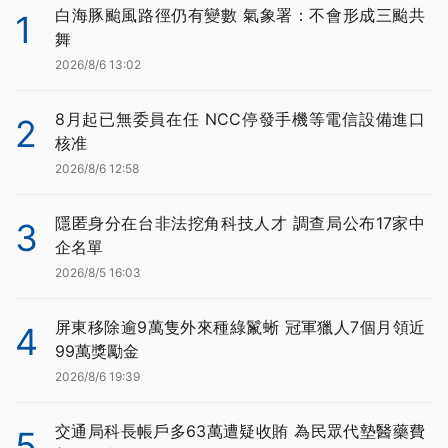
白海豚颱風路徑仍有變數 氣象署：不會形成三颱共
1
舞
2026/8/6 13:02
8月起已無委員在任 NCC停發手機等電信設備進口
2
核准
2026/8/6 12:58
隱匿身分在台非法挖角科技人才 調查局公布17家中
3
企名單
2026/8/5 16:03
屏東移除逾9萬隻外來種綠鬣蜥 冠軍獵人7個月領近
4
99萬獎勵金
2026/8/6 19:39
交通局科長帳戶多63萬遭疑收賄 為民眾代墊醫藥費
5