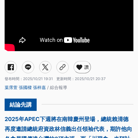
讚
發布時間：
2025/10/21 19:31
更新時間：
2025/10/21 20:37
葉霈萱
張國樑
張梓嘉
/ 綜合報導
2025年APEC下週將在南韓慶州登場，總統賴清德
再度邀請總統府資政林信義出任領袖代表，期許他向