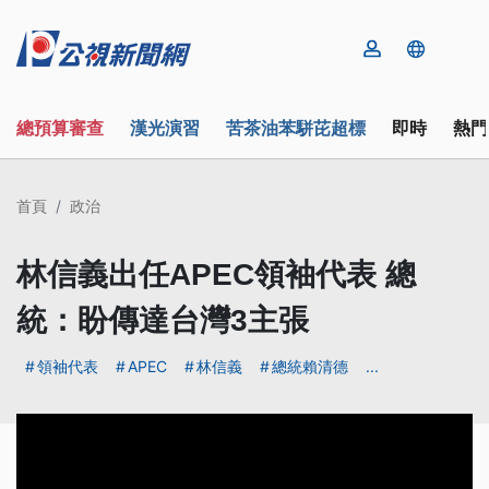
總預算審查
漢光演習
苦茶油苯駢芘超標
即時
熱門
首頁
政治
林信義出任APEC領袖代表 總
統：盼傳達台灣3主張
領袖代表
APEC
林信義
總統賴清德
...