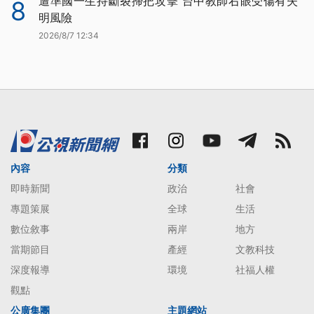
遭準國一生持斷裂掃把攻擊 台中教師右眼受傷有失
8
明風險
2026/8/7 12:34
內容
分類
即時新聞
政治
社會
專題策展
全球
生活
數位敘事
兩岸
地方
當期節目
產經
文教科技
深度報導
環境
社福人權
觀點
公廣集團
主題網站