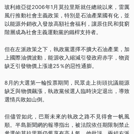
玻利維亞從2006年1月莫拉里斯就任總統以來，雷厲
風行推動社會主義政策，特別是石油產業國有化，並
以能源外銷收入發放高額社會福利，讓原住民和貧窮
階層成為社會主義運動黨的鐵桿支持者。
但在左派政策之下，執政黨選擇不擴大石油產業，加
上國際油價波動，能源收入縮減引發政府赤字，物資
缺乏引發物價上漲達25％的惡性通膨。
8月的大選第一輪投票期間，民眾走上街頭抗議能源
缺乏與物價飆漲，執政黨候選人臨時決定退出，導致
選情兵敗如山倒。
但儘管如此，巴斯未來的執政之路不見得會一帆風
順。半島新聞網的報導指出，被法院依任期限制禁止
參選的莫拉里斯仍舊享有高人氣，他批評，兩組右派