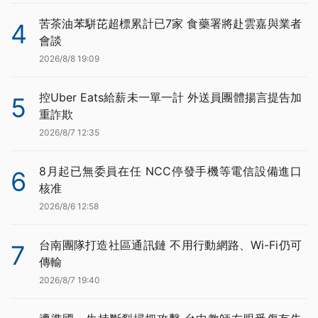
苦茶油苯駢芘超標累計已7家 食藥署將赴雲嘉與業者
4
會談
2026/8/8 19:09
控Uber Eats給薪未一單一計 外送員團體揚言提告加
5
重詐欺
2026/8/7 12:35
8月起已無委員在任 NCC停發手機等電信設備進口
6
核准
2026/8/6 12:58
台南團隊打造社區通訊鏈 不用行動網路、Wi-Fi仍可
7
傳輸
2026/8/7 19:40