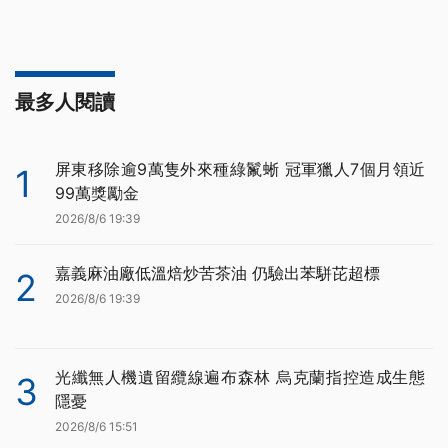
最多人閱讀
屏東移除逾9萬隻外來種綠鬣蜥 冠軍獵人7個月領近
1
99萬獎勵金
2026/8/6 19:39
嘉義麻油廠低溫焙炒苦茶油 仍驗出苯駢芘超標
2
2026/8/6 19:39
光纖無人機遺留纜線遍布森林 烏克蘭指控造成生態
3
隱憂
2026/8/6 15:51