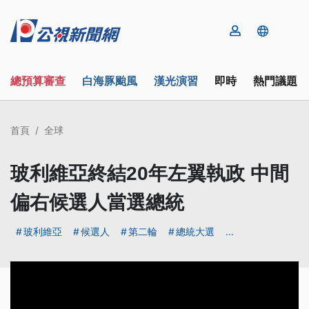
總預算審查
白海豚颱風
漢光演習
即時
熱門議題
首頁
全球
玻利維亞終結20年左翼執政 中間
偏右候選人當選總統
玻利維亞
候選人
第二輪
總統大選
...