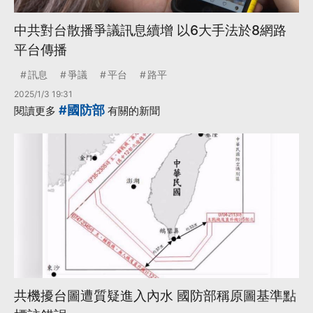
中共對台散播爭議訊息續增 以6大手法於8網路
平台傳播
訊息
爭議
平台
路平
2025/1/3 19:31
#國防部
閱讀更多
有關的新聞
共機擾台圖遭質疑進入內水 國防部稱原圖基準點