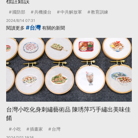
標註錯誤
國防部
共機擾台
中共解放軍
教育訓練
2024/8/14 07:31
#台灣
閱讀更多
有關的新聞
台灣小吃化身刺繡藝術品 陳琇萍巧手繡出美味佳
餚
小吃
插畫家
台灣
2024/2/11 19:16