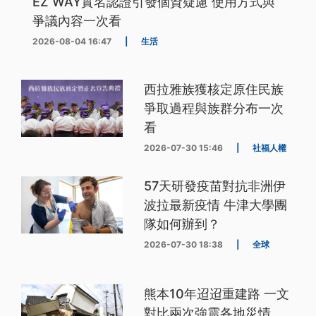
EZ WAY實名認證引發個資疑慮 使用方式與
爭議內容一次看
2026-08-04 16:47
|
生活
西拉雅族獲核定原住民族
爭取過程與族群分布一次
看
2026-07-30 15:46
|
社福人權
57天研發疫苗對抗非洲伊
波拉最新疫情 牛津大學團
隊如何辦到？
2026-07-30 18:38
|
全球
熊本10年迢迢重建路 一文
對比兩次強震各地災情