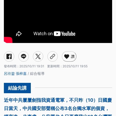
讚
發布時間：
2025/10/11 19:31
更新時間：
2025/10/11 19:55
呂玠鋆
張梓嘉
/ 綜合報導
近年中共屢屢劍指我資通電軍，不只昨（10）日國慶
日當天，中共國安部聲稱公布3名台獨水軍的個資，