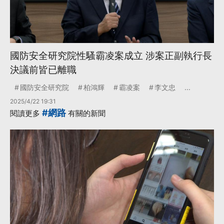
國防安全研究院性騷霸凌案成立 涉案正副執行長
決議前皆已離職
國防安全研究院
柏鴻輝
霸凌案
李文忠
...
2025/4/22 19:31
#網路
閱讀更多
有關的新聞