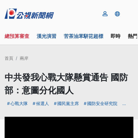
總預算審查
漢光演習
苦茶油苯駢芘超標
即時
熱門
首頁
兩岸
中共發我心戰大隊懸賞通告 國防
部：意圖分化國人
心戰大隊
候選人
國民黨主席
國防安全研究院
...