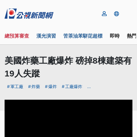
總預算審查
漢光演習
苦茶油苯駢芘超標
即時
熱門
美國炸藥工廠爆炸 磅掉8棟建築有
19人失蹤
軍工廠
炸藥
爆炸
工廠爆炸
...