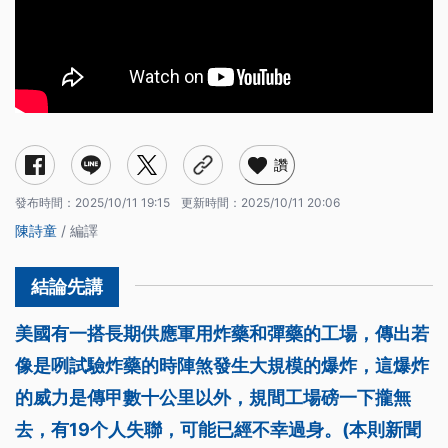
讚
發布時間：
2025/10/11 19:15
更新時間：
2025/10/11 20:06
陳詩童
/ 編譯
美國有一搭長期供應軍用炸藥和彈藥的工場，傳出若
像是咧試驗炸藥的時陣煞發生大規模的爆炸，這爆炸
的威力是傳甲數十公里以外，規間工場磅一下攏無
去，有19个人失聯，可能已經不幸過身。(本則新聞