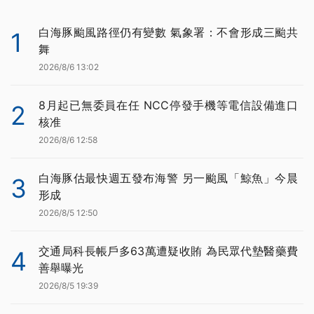
白海豚颱風路徑仍有變數 氣象署：不會形成三颱共
1
舞
2026/8/6 13:02
8月起已無委員在任 NCC停發手機等電信設備進口
2
核准
2026/8/6 12:58
白海豚估最快週五發布海警 另一颱風「鯨魚」今晨
3
形成
2026/8/5 12:50
交通局科長帳戶多63萬遭疑收賄 為民眾代墊醫藥費
4
善舉曝光
2026/8/5 19:39