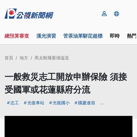
總預算審查
漢光演習
苦茶油苯駢芘超標
即時
熱門
首頁
地方
馬太鞍堰塞湖溢流
一般救災志工開放申辦保險 須接
受國軍或花蓮縣府分流
志工
光復車站
光復國小
國慶連假
...