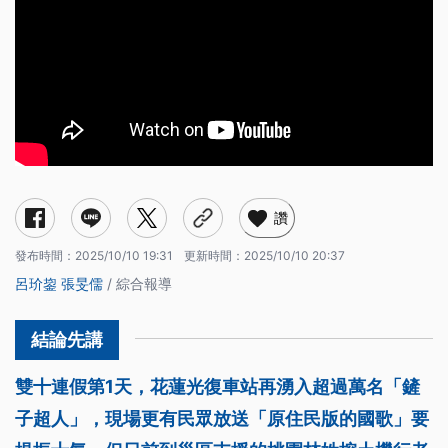
讚
發布時間：
2025/10/10 19:31
更新時間：
2025/10/10 20:37
呂玠鋆
張旻儒
/ 綜合報導
雙十連假第1天，花蓮光復車站再湧入超過萬名「鏟
子超人」，現場更有民眾放送「原住民版的國歌」要