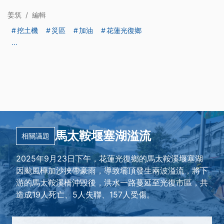
姜筑
/
編輯
挖土機
災區
加油
花蓮光復鄉
...
馬太鞍堰塞湖溢流
相關議題
2025年9月23日下午，花蓮光復鄉的馬太鞍溪堰塞湖
因颱風樺加沙挾帶豪雨，導致壩頂發生兩波溢流，將下
游的馬太鞍溪橋沖毀後，洪水一路蔓延至光復市區，共
造成19人死亡、5人失聯、157人受傷。