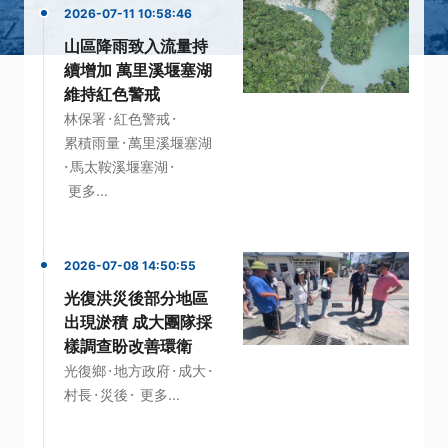
2026-07-11 10:58:46
山區降雨致入流量持
續增加 萬里溪堰塞湖
維持紅色警戒
·
·
林保署
紅色警戒
·
累積雨量
萬里溪堰塞湖
·
·
馬太鞍溪堰塞湖
更多...
2026-07-08 14:50:55
光復洪災後部分地區
出現淤積 成大團隊採
樣調查盼改善環衛
·
·
·
光復鄉
地方政府
成大
·
·
村長
災後
更多...