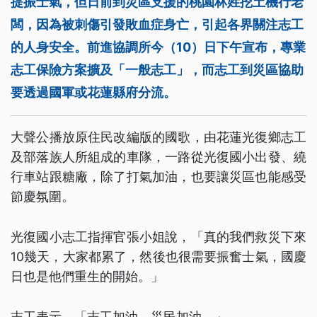
提振士氣，但日前到災區支援的桃園林姓挖土機行老
闆，因為被刺傷引發敗血症身亡，引起各界關注志工
的人身安全。前進協調所今（10）日下午宣布，專業
志工保險方案擴及「一般志工」，而志工到災區協助
要透過國軍或花蓮縣府分流。
大聲公播放原住民改編版的國歌，由花蓮光復鄉志工
及部落族人所組成的車隊，一路從光復國小出發、繞
行車站跟糖廠，除了打氣加油，也要讓災區也能感受
節慶氛圍。
光復國小志工指揮官張小姐說，「真的我們救災下來
10幾天，大家都累了，然後也很需要振奮士氣，國慶
日也是他們重生的開始。」
志工表示，「志工加油，災民加油。」