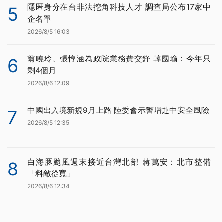
隱匿身分在台非法挖角科技人才 調查局公布17家中
5
企名單
2026/8/5 16:03
翁曉玲、張惇涵為政院業務費交鋒 韓國瑜：今年只
6
剩4個月
2026/8/6 12:09
中國出入境新規9月上路 陸委會示警增赴中安全風險
7
2026/8/5 12:35
白海豚颱風週末接近台灣北部 蔣萬安：北市整備
8
「料敵從寬」
2026/8/6 12:34