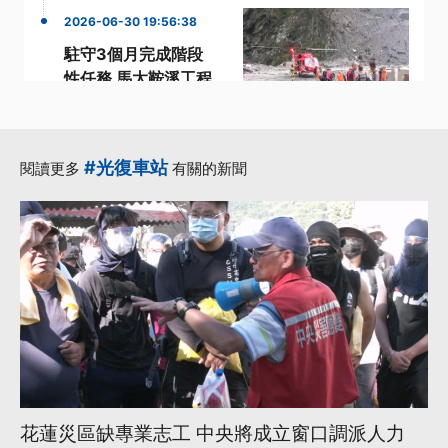
2026-06-30 19:56:38
駐守3個月完成階段
性任務 馬太鞍溪工程
團隊撤離山區
·
·
·
團隊
工程
汛期
·
花蓮馬太鞍溪堰塞湖
#光復車站
閱讀更多
有關的新聞
·
階段
更多...
花蓮災區缺專業志工 中央將成立窗口調派人力