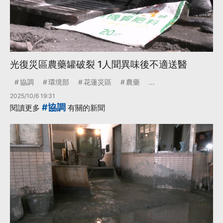
光復災區農藥罐破裂 1人聞異味後不適送醫
協調
環境部
花蓮災區
農藥
...
2025/10/6 19:31
#協調
閱讀更多
有關的新聞