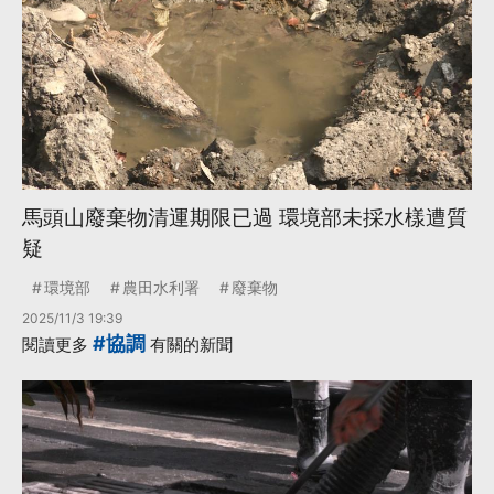
馬頭山廢棄物清運期限已過 環境部未採水樣遭質
疑
環境部
農田水利署
廢棄物
2025/11/3 19:39
#協調
閱讀更多
有關的新聞