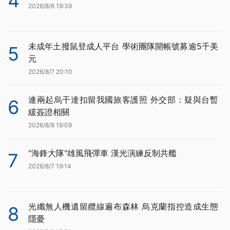
4
2026/8/6 19:39
未成年土撥鼠登成人平台 學術團隊開帳號募逾5千美
5
元
2026/8/7 20:10
連兩起烏干達扣留我國旅客護照 外交部：疑與台暫
6
緩簽證相關
2026/8/8 19:09
"海鋒大隊"雄風飛彈車 漢光演練反制共艦
7
2026/8/7 19:14
光纖無人機遺留纜線遍布森林 烏克蘭指控造成生態
8
隱憂