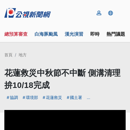
總預算審查
白海豚颱風
漢光演習
即時
熱門議題
首頁
地方
花蓮救災中秋節不中斷 側溝清理
拚10/18完成
協調
環境部
花蓮救災
國土署
...