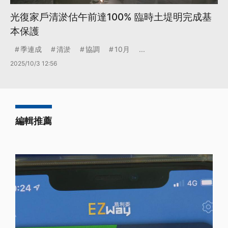
光復家戶清淤估午前達100% 臨時土堤明完成基
本保護
季連成
清淤
協調
10月
...
2025/10/3 12:56
編輯推薦