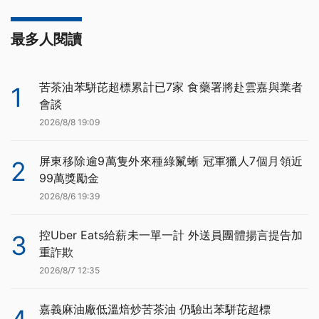
最多人閱讀
苦茶油苯駢芘超標累計已7家 食藥署將赴雲嘉與業者
1
會談
2026/8/8 19:09
屏東移除逾9萬隻外來種綠鬣蜥 冠軍獵人7個月領近
2
99萬獎勵金
2026/8/6 19:39
控Uber Eats給薪未一單一計 外送員團體揚言提告加
3
重詐欺
2026/8/7 12:35
嘉義麻油廠低溫焙炒苦茶油 仍驗出苯駢芘超標