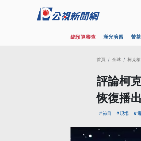
總預算審查
漢光演習
苦茶
首頁
全球
柯克槍
評論柯克
恢復播
節目
現場