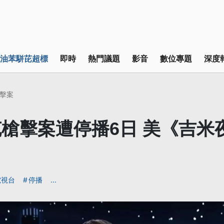
油苯駢芘超標
即時
熱門議題
影音
數位專題
深度
擊案
槍擊案遭停播6日 美《吉米
出
電視台
停播
...