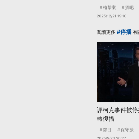
槍擊案
酒吧
2025/12/21 19:10
#停播
閱讀更多
有
評柯克事件被停
轉復播
節目
保守派
2025/9/23 20:27