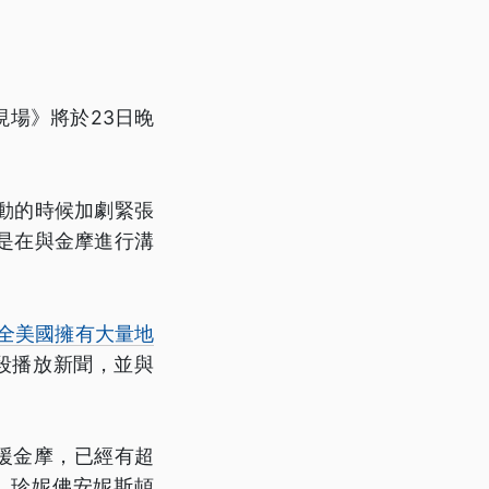
現場》將於23日晚
動的時候加劇緊張
是在與金摩進行溝
全美國擁有大量地
段播放新聞，並與
援金摩，已經有超
）、珍妮佛安妮斯頓