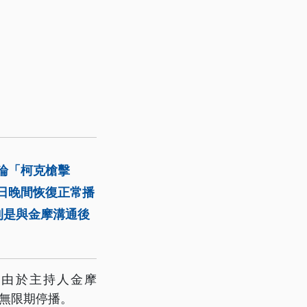
論「柯克槍擊
日晚間恢復正常播
則是與金摩溝通後
），由於主持人金摩
BC無限期停播。