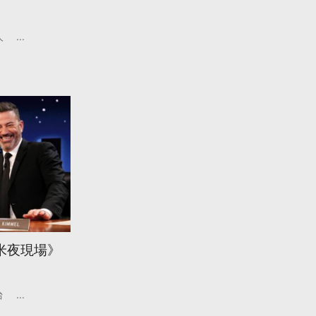
人
...
米夜現場》
台
...