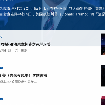
嘴查理柯克（Charlie Kirk）在猶他州山谷大學出席學生團
宮宣布降半旗4日，美國總統川普（Donald Trump）稱「這
00
》復播 澄清未拿柯克之死開玩笑
·
·
節目
脫口秀
更多...
00
播 美《吉米夜現場》逆轉復播
·
·
迪士尼
乙醯胺酚
更多...
00