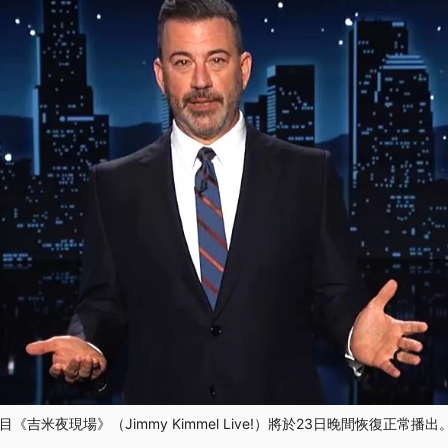
吉米夜現場》（Jimmy Kimmel Live!）將於23日晚間恢復正常播出。（圖