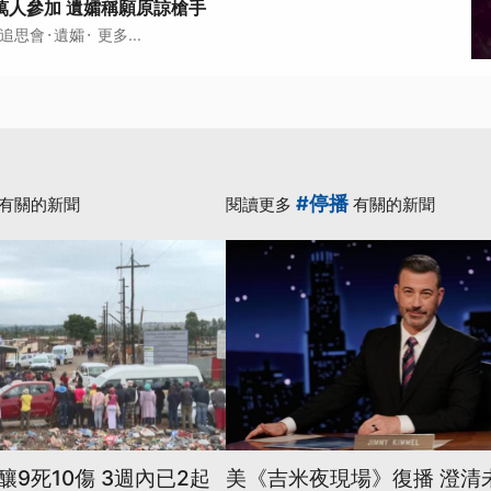
萬人參加 遺孀稱願原諒槍手
·
·
追思會
遺孀
更多...
#停播
有關的新聞
閱讀更多
有關的新聞
9死10傷 3週內已2起
美《吉米夜現場》復播 澄清