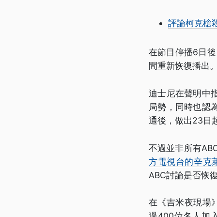
評論柯克槍
在節目停播6日後
間重新恢復播出
迪士尼在聲明中
局勢，同時也認
通後，做出23日
不過並非所有AB
方電視台的辛克萊廣
ABC討論是否恢
在《吉米夜現場
過400位名人加