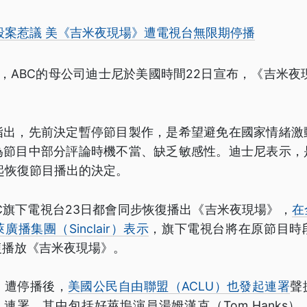
殺案惹議 美《吉米夜現場》遭電視台無限期停播
，ABC的母公司迪士尼於美國時間22日宣布，《吉米夜
。
指出，先前決定暫停節目製作，是希望避免在國家情緒激
為節目中部分評論時機不當、缺乏敏感性。迪士尼表示，
起恢復節目播出的決定。
C旗下電視台23日都會同步恢復播出《吉米夜現場》，
在
播集團（Sinclair）表示
，旗下電視台將在原節目時
復播放《吉米夜現場》。
》遭停播後，
美國公民自由聯盟（ACLU）也發起連署
聲
入連署，其中包括好萊塢演員湯姆漢克（Tom Hanks