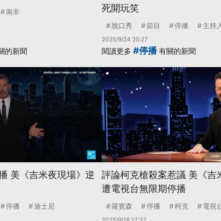
死開玩笑
南非
脫口秀
節目
停播
主持
2025/9/24 20:27
#停播
關的新聞
閱讀更多
有關的新聞
播 美《吉米夜現場》逆
評論柯克槍殺案惹議 美《吉
遭電視台無限期停播
停播
迪士尼
羅賓森
停播
柯克
電視
2025/9/18 17:37