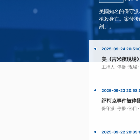
美國知名的保守派名
槍殺身亡。案發後白
刻」。
2025-09-24 20:51:
美《吉米夜現場
·
·
·
主持人
停播
現場
2025-09-23 20:58:
評柯克事件被停
·
·
·
保守派
停播
節目
2025-09-22 20:35: