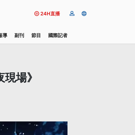
24H直播
報導
副刊
節目
國際記者
夜現場》