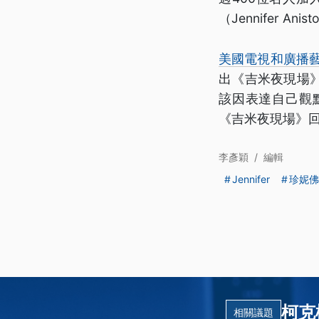
（Jennifer An
美國電視和廣播藝人
出《吉米夜現場
該因表達自己觀點
《吉米夜現場》
李彥穎
/
編輯
Jennifer
珍妮佛
柯克
相關議題