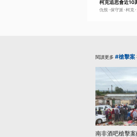
柯克追思會近10
·
·
·
仇恨
保守派
柯克
#槍擊案
閱讀更多
南非酒吧槍擊案釀