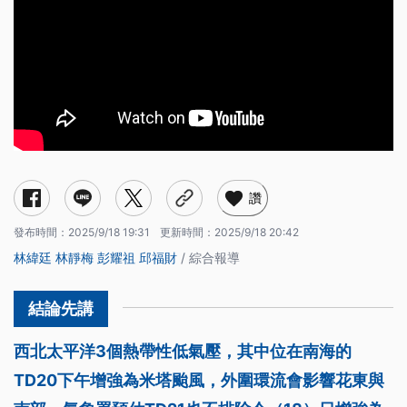
讚
發布時間：
2025/9/18 19:31
更新時間：
2025/9/18 20:42
林緯廷
林靜梅
彭耀祖
邱福財
/ 綜合報導
西北太平洋3個熱帶性低氣壓，其中位在南海的
TD20下午增強為米塔颱風，外圍環流會影響花東與