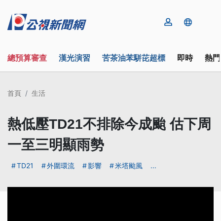
總預算審查
漢光演習
苦茶油苯駢芘超標
即時
熱門
首頁
生活
熱低壓TD21不排除今成颱 估下周
一至三明顯雨勢
TD21
外圍環流
影響
米塔颱風
...