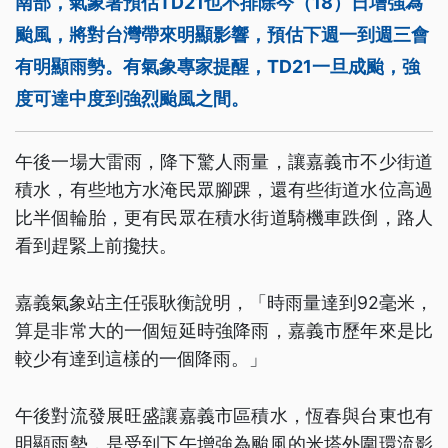
南部，氣象署預估TD21也不排除今（18）日增強為
颱風，將對台灣帶來明顯影響，預估下週一到週三會
有明顯雨勢。有氣象專家提醒，TD21一旦成颱，強
度可達中度到強烈颱風之間。
午後一場大雷雨，降下驚人雨量，讓嘉義市不少街道
積水，有些地方水淹民眾腳踝，還有些街道水位高過
比半個輪胎，更有民眾在積水街道騎機車跌倒，路人
看到趕緊上前攙扶。
嘉義氣象站主任張耿衡說明，「時雨量達到92毫米，
算是非常大的一個短延時強降雨，嘉義市歷年來是比
較少有達到這樣的一個降雨。」
午後對流發展旺盛讓嘉義市區積水，恆春與台東也有
明顯雨勢，是受到下午增強為颱風的米塔外圍環流影