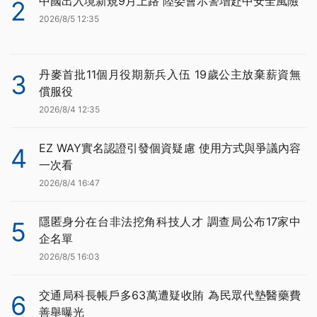
中國出入境新規9月上路 陸委會示警增赴中安全風險
2
2026/8/5 12:35
丹麥首批11個月役期新兵入伍 19歲公主放棄薪資無
3
償服役
2026/8/4 12:35
EZ WAY實名認證引發個資疑慮 使用方式與爭議內容
4
一次看
2026/8/4 16:47
隱匿身分在台非法挖角科技人才 調查局公布17家中
5
企名單
2026/8/5 16:03
交通局科長帳戶多63萬遭疑收賄 為民眾代墊醫藥費
6
善舉曝光