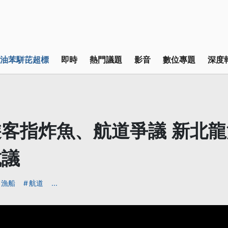
油苯駢芘超標
即時
熱門議題
影音
數位專題
深度
客指炸魚、航道爭議 新北
抗議
漁船
航道
...