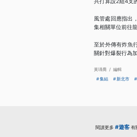
共打算設2組4支
風管處回應指出
集相關單位前往
至於外傳有炸魚
關針對爆裂行為
黃瑀喬
/
編輯
集結
新北市
#遊客
閱讀更多
有