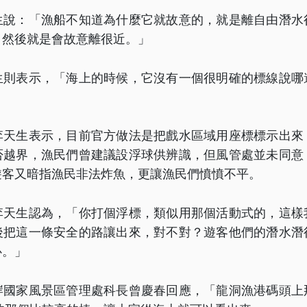
生說：「漁船不知道為什麼它就故意的，就是離自由潛水
，然後就是會故意離很近。」
生則表示，「海上的時候，它沒有一個很明確的標線說哪
李天生表示，目前官方做法是把戲水區域用座標標示出來
否越界，漁民們曾建議設浮球供辨識，但風管處並未同意
遊客又暗指漁民非法炸魚，更讓漁民們憤憤不平。
李天生認為，「你打個浮標，類似用那個活動式的，這樣
後把這一條安全的路讓出來，對不對？遊客他們的潛水潛
心。」
岸國家風景區管理處科長曾慶春回應，「龍洞漁港碼頭上