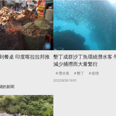
到餐桌 印度喀拉拉邦推
墾丁成群沙丁魚環繞潛水客 
減少捕撈而大量繁衍
潛水客
墾丁
疫情
2022/9/26 19:51
關的新聞