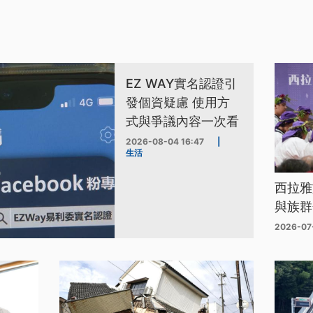
EZ WAY實名認證引
發個資疑慮 使用方
式與爭議內容一次看
2026-08-04 16:47
|
生活
西拉雅
與族群
2026-07