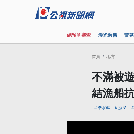
總預算審查
漢光演習
苦茶
首頁
地方
不滿被遊
結漁船
潛水客
漁民