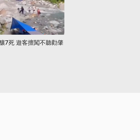
釀7死 遊客擅闖不聽勸肇