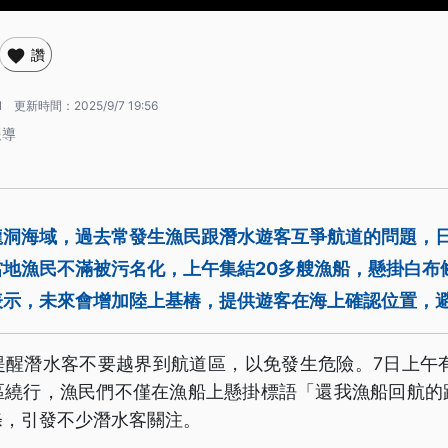
讚
1
更新時間：
2025/9/7 19:56
報導
龍洞海域，過去常發生漁民跟潛水遊客互爭航道的問題，
當地漁民不滿被污名化，上午集結20多艘漁船，懸掛白布
表示，未來會增加陸上基樁，提供遊客在海上確認位置，
提醒潛水客不要越界到航道區，以免發生危險。7日上午有
區繞行，漁民們不僅在漁船上懸掛標語「還我漁船回航的
條，引發不少潛水客關注。