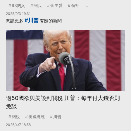
93閱兵
閱兵
金主愛
領袖
...
2025/9/3 19:31
#川普
閱讀更多
有關的新聞
逾50國欲與美談判關稅 川普：每年付大錢否則
免談
關稅
美國總統
川普
2025/4/7 18:58