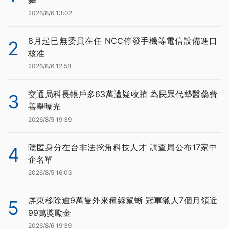
2026/8/6 13:02
8月起已無委員在任 NCC停發手機等電信設備進口
2
核准
2026/8/6 12:58
交通局科長帳戶多63萬遭疑收賄 為民眾代墊醫藥費
3
善舉曝光
2026/8/5 19:39
隱匿身分在台非法挖角科技人才 調查局公布17家中
4
企名單
2026/8/5 16:03
屏東移除逾9萬隻外來種綠鬣蜥 冠軍獵人7個月領近
5
99萬獎勵金
2026/8/6 19:39