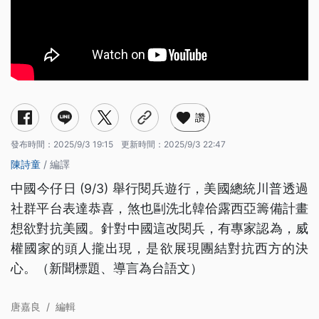
讚
發布時間：
2025/9/3 19:15
更新時間：
2025/9/3 22:47
陳詩童
/ 編譯
中國今仔日 (9/3) 舉行閱兵遊行，美國總統川普透過
社群平台表達恭喜，煞也剾洗北韓佮露西亞籌備計畫
想欲對抗美國。針對中國這改閱兵，有專家認為，威
權國家的頭人攏出現，是欲展現團結對抗西方的決
心。（新聞標題、導言為台語文）
唐嘉良
/
編輯