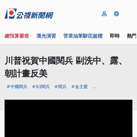
總預算審查
漢光演習
苦茶油苯駢芘超標
即時
熱門
川普祝賀中國閱兵 剾洗中、露、
朝計畫反美
中國閱兵
93閱兵
閱兵
金主愛
...