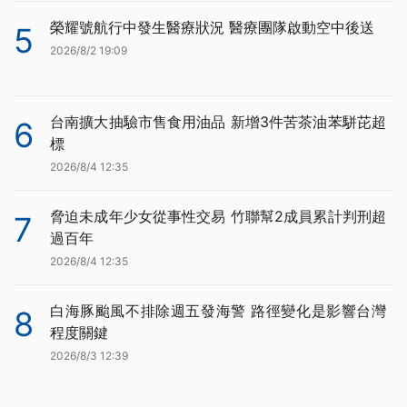
榮耀號航行中發生醫療狀況 醫療團隊啟動空中後送
5
2026/8/2 19:09
台南擴大抽驗市售食用油品 新增3件苦茶油苯駢芘超
6
標
2026/8/4 12:35
脅迫未成年少女從事性交易 竹聯幫2成員累計判刑超
7
過百年
2026/8/4 12:35
白海豚颱風不排除週五發海警 路徑變化是影響台灣
8
程度關鍵
2026/8/3 12:39