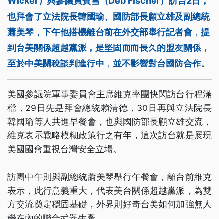
Wicker）與參議員費雪（Deb Fischer）訪台2日，
也拜會了立法院長韓國瑜、國防部長顧立雄及副總統
蕭美琴，下午他搭機離台前在外交部舉行記者會，提
到台美關係超越黨派，是堅固而而長久的盟友關係，
至於中美關稅談判進行中，並不影響對台國防合作。
美國參議院軍事委員會主席維克率團快閃訪台行程滿
檔，29日先是拜會總統賴清德，30日再與立法院長
韓國瑜等人共進早餐會，也與國防部長顧立雄交流，
維克表示戰略模糊政策行之有年，這次訪台就是展現
美國國會重視台灣安全立場。
訪團中午則與副總統蕭美琴舉行午餐會，離台前維克
表示，此行意義重大，代表美台關係超越黨派，為雙
方交流奠定穩固基礎，外界則好奇台美如何加強無人
機在內的聯合武器生產。