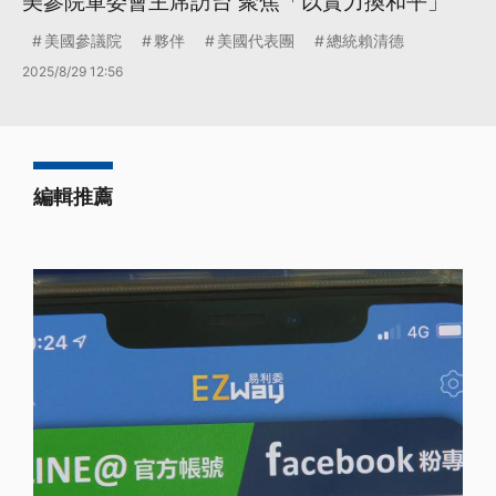
美參院軍委會主席訪台 聚焦「以實力換和平」
美國參議院
夥伴
美國代表團
總統賴清德
2025/8/29 12:56
編輯推薦