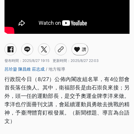
讚
發布時間：
2025/8/27 19:15
更新時間：
2025/8/27 22:03
呂玠鋆
陳昌維
莊志成
/ 地方報導
行政院今日（8/27）公佈內閣改組名單，有4位部會
首長落任換人。其中，衛福部長是由石崇良來接；另
外，頭一任的運動部長，是交予奧運金牌李洋來做。
李洋也佇面冊刊文講，會延續運動員勇敢去挑戰的精
神，予臺灣體育釘根發展。（新聞標題、導言為台語
文）