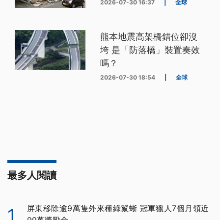
2026-07-30 16:37
|
全球
熊本地震高架橋錯位卻沒
垮 是「防落橋」裝置奏效
嗎？
2026-07-30 18:54
|
全球
最多人閱讀
屏東移除逾9萬隻外來種綠鬣蜥 冠軍獵人7個月領近
1
99萬獎勵金