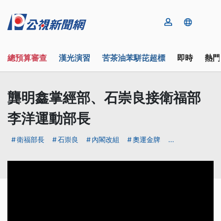
總預算審查
漢光演習
苦茶油苯駢芘超標
即時
熱門
龔明鑫掌經部、石崇良接衛福部
李洋運動部長
衛福部長
石崇良
內閣改組
奧運金牌
...