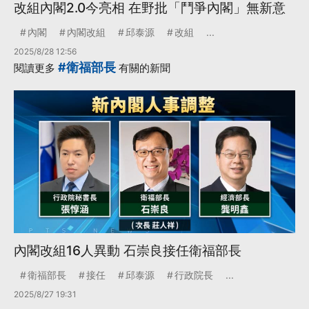
改組內閣2.0今亮相 在野批「鬥爭內閣」無新意
內閣
內閣改組
邱泰源
改組
...
2025/8/28 12:56
#衛福部長
閱讀更多
有關的新聞
內閣改組16人異動 石崇良接任衛福部長
衛福部長
接任
邱泰源
行政院長
...
2025/8/27 19:31