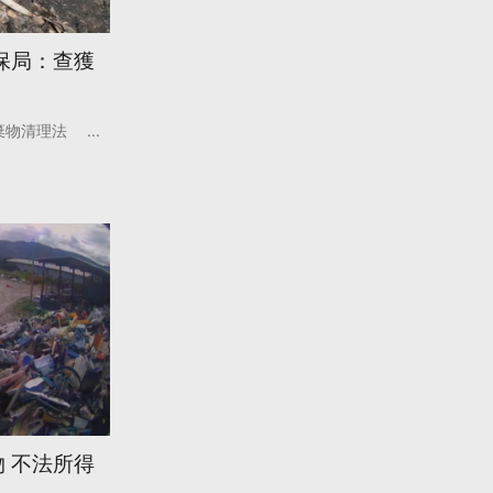
保局：查獲
棄物清理法
...
 不法所得