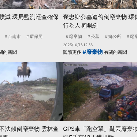
撲滅 環局監測巡查確保
褒忠鄉公墓遭偷倒廢棄物 環
行為人將開罰
台南市
環保局
廢棄物
公墓
鄉公所
廢
2025/10/16 12:56
#廢棄物
關的新聞
閱讀更多
有關的新聞
不法傾倒廢棄物 雲林查
GPS車「跑空單」亂丟廢棄物