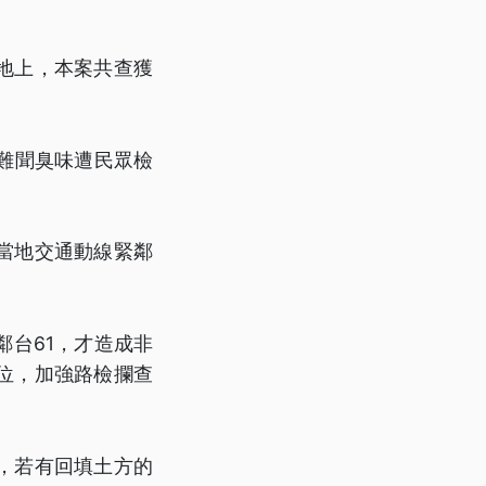
地上，本案共查獲
難聞臭味遭民眾檢
當地交通動線緊鄰
台61，才造成非
位，加強路檢攔查
，若有回填土方的