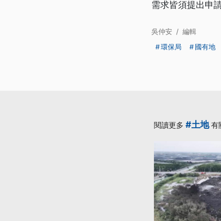
需求皆須提出申
吳仲安
/
編輯
環保局
國有地
#土地
閱讀更多
有