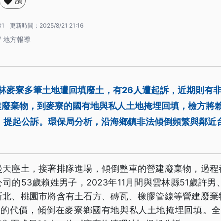
讚
31
更新時間：
2025/8/21 21:16
/ 地方報導
雲林麥寮多筆土地遭回填廢土，有26人遭起訴，近期則有
建廢棄物，到麥寮的國有地與私人土地掩埋回填，檢方將賴
》提起公訴。環保局分析，沿海鄉鎮非法傾倒頻繁與鄰近台
漫天塵土，接著排隊進場，傾倒整車的營建廢棄物，過程
司的53歲賴姓男子，2023年11月間與雲林縣51歲許男
新北、桃園市將含有土石方、磚瓦、橡膠管線等營建廢棄
00元的代價，傾倒在麥寮鄉國有地與私人土地掩埋回填。