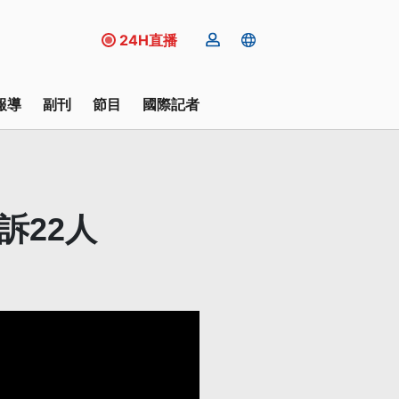
24H直播
報導
副刊
節目
國際記者
訴22人