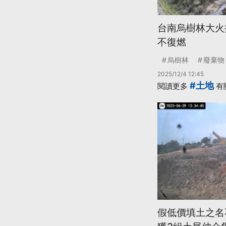
台南烏樹林大火
不復燃
烏樹林
廢棄物
2025/12/4 12:45
#土地
閱讀更多
有
假低價填土之名