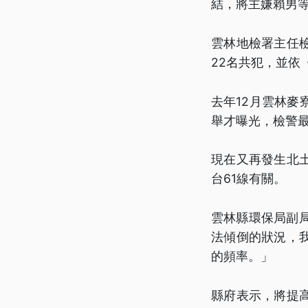
結，將主嫌賴男等
雲林地檢署主任
22名共犯，並依
去年12月雲林
舉才曝光，檢警最
現在又再發生北
台61線有關。
雲林縣環保局副
法傾倒的狀況，
的頻率。」
縣府表示，將提