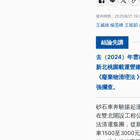
發布時間：
2025/8/21 19:
王威雄
楊旻峰
王龍韜
去（2024）年
新北桃園載運營
《廢棄物清理法 
強攔查。
砂石車奔馳揚起
在雙北開設工程公
法清運集團，從
車1500至30