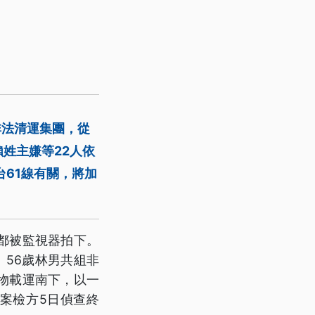
非法清運集團，從
姓主嫌等22人依
61線有關，將加
都被監視器拍下。
、56歲林男共組非
物載運南下，以一
全案檢方5日偵查終