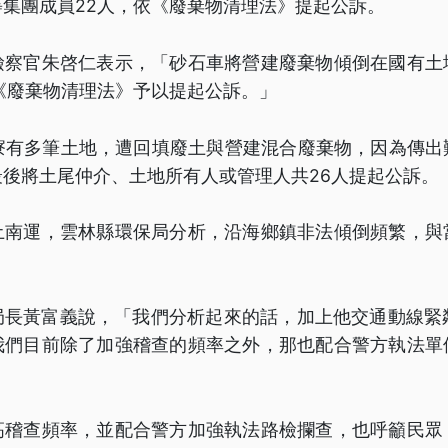
集團成員22人，依《廢棄物清理法》提起公訴。
檢察官朱啓仁表示，「砂石車將營建廢棄物傾倒在國有土
《廢棄物清理法》予以提起公訴。」
麥寮有多筆土地，遭回填廢土與營建混合廢棄物，因為傳出
後將土尾仲介、土地所有人或管理人共26人提起公訴。
土南運，雲林縣環保局分析，沿海鄉鎮非法傾倒頻繁，與
局長黃富義說，「我們分析起來的話，加上他交通動線緊鄰
我們目前除了加強稽查的頻率之外，那也配合警方執法單
高稽查頻率，並配合警方加強執法路檢攔查，也呼籲民眾