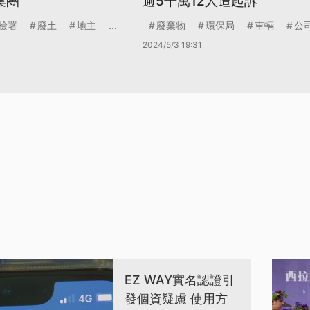
集團
逾5千萬12人遭起訴
檢署
廢土
地主
...
廢棄物
環保局
車輛
公
2024/5/3 19:31
EZ WAY實名認證引
發個資疑慮 使用方