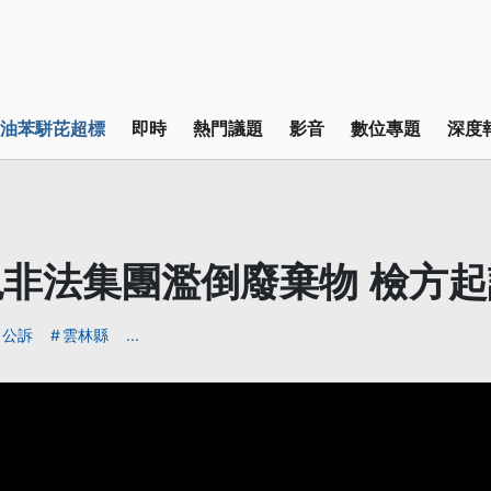
油苯駢芘超標
即時
熱門議題
影音
數位專題
深度
非法集團濫倒廢棄物 檢方起
公訴
雲林縣
...