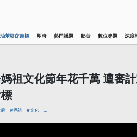
油苯駢芘超標
即時
熱門議題
影音
數位專題
深度
媽祖文化節年花千萬 遭審
指標
政府
媽祖
文化
...