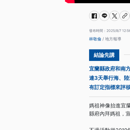
發布時間：
2025/8/7 12:5
林敬倫
/ 地方報導
宜蘭縣政府和南方
連3天舉行海、
有訂定指標來評
媽祖神像抬進宜蘭
縣府內拜媽祖，宣