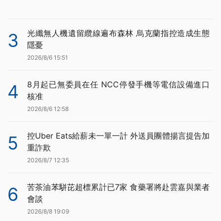
光纖無人機遺留纜線遍布森林 烏克蘭指控造成生態
3
隱憂
2026/8/6 15:51
8月起已無委員在任 NCC停發手機等電信設備進口
4
核准
2026/8/6 12:58
控Uber Eats給薪未一單一計 外送員團體揚言提告加
5
重詐欺
2026/8/7 12:35
苦茶油苯駢芘超標累計已7家 食藥署將赴雲嘉與業者
6
會談
2026/8/8 19:09