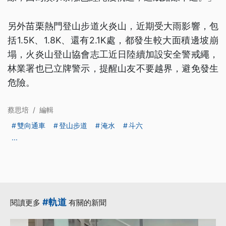
另外苗栗熱門登山步道火炎山，近期受大雨影響，包
括1.5K、1.8K、還有2.1K處，都發生較大面積邊坡崩
塌，火炎山登山協會志工近日陸續加設安全警戒繩，
林業署也已立牌警示，提醒山友不要越界，避免發生
危險。
蔡思培
/
編輯
雙向通車
登山步道
淹水
斗六
...
#軌道
閱讀更多
有關的新聞