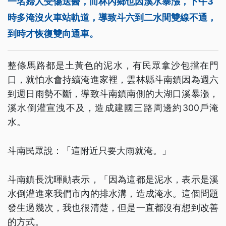
一名婦人受傷送醫，而林內鄉也因溪水暴漲，下午3
時多淹沒火車站軌道，導致斗六到二水間雙線不通，
到時才恢復雙向通車。
整條馬路都是土黃色的泥水，有民眾拿沙包擋在門
口，就怕水會持續淹進家裡，雲林縣斗南鎮因為週六
到週日雨勢不斷，導致斗南鎮南側的大湖口溪暴漲，
溪水倒灌宣洩不及，造成建國三路周邊約300戶淹
水。
斗南民眾說：「這附近只要大雨就淹。」
斗南鎮長沈暉勛表示，「因為這都是泥水，表示是溪
水倒灌進來我們市內的排水溝，造成淹水。這個問題
發生過幾次，我也很清楚，但是一直都沒有想到改善
的方式。