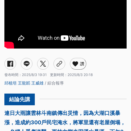
讚
發布時間：
2025/8/3 19:31
更新時間：
2025/8/3 20:18
邱植培
王龍韜
王威雄
/ 綜合報導
連日大雨讓雲林斗南鎮傳出災情，因為大湖口溪暴
漲，造成約300戶民宅淹水，將軍里還有老屋倒塌，