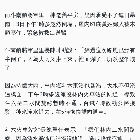
而斗南鎮將軍里一棟老舊平房，疑因承受不了連日暴
雨，3日下午1時多忽然倒塌，屋內61歲黃姓婦人被木
頭壓住，緊急被救出送醫。
斗南鎮將軍里里長陳坤助說：「經過這次颱風已經有
半倒了，因為大雨又淋下來，裡面爛了，所以整個塌
了。」
因為持續大雨，林內鄉斗六東溪也暴漲，大水不但淹
過橋面，下午3時多還淹沒林內火車站的軌道，導致
斗六至二水間雙線暫時不通，台鐵4時啟動公路接
駁，後來淹水退去，在5時恢復雙向通車。
斗六火車站站長陳重任表示，「我們林內二水間路
線，因為溪水暴漲已經淹沒軌道，造成路線不通。」