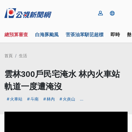
總預算審查
白海豚颱風
苦茶油苯駢芘超標
即時
熱
首頁
生活
雲林300戶民宅淹水 林內火車站
軌道一度遭淹沒
火車站
斗南
林內
火炎山
...