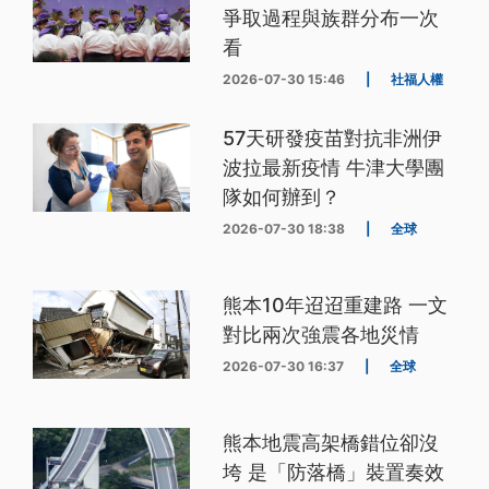
爭取過程與族群分布一次
看
2026-07-30 15:46
|
社福人權
57天研發疫苗對抗非洲伊
波拉最新疫情 牛津大學團
隊如何辦到？
2026-07-30 18:38
|
全球
熊本10年迢迢重建路 一文
對比兩次強震各地災情
2026-07-30 16:37
|
全球
熊本地震高架橋錯位卻沒
垮 是「防落橋」裝置奏效