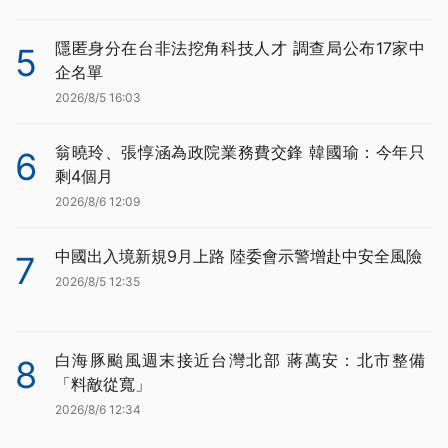
隱匿身分在台非法挖角科技人才 調查局公布17家中
5
企名單
2026/8/5 16:03
翁曉玲、張惇涵為政院業務費交鋒 韓國瑜：今年只
6
剩4個月
2026/8/6 12:09
中國出入境新規9月上路 陸委會示警增赴中安全風險
7
2026/8/5 12:35
白海豚颱風週末接近台灣北部 蔣萬安：北市整備
8
「料敵從寬」
2026/8/6 12:34