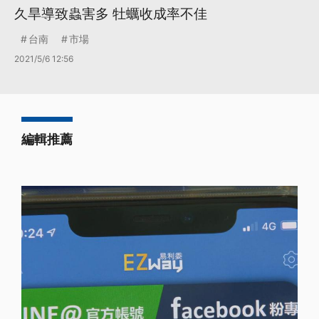
久旱導致蟲害多 牡蠣收成率不佳
台南
市場
2021/5/6 12:56
編輯推薦