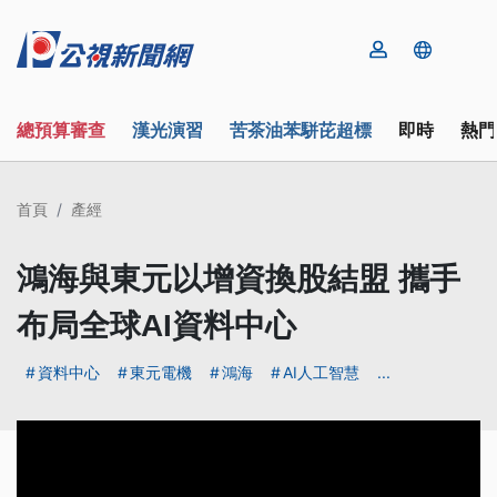
總預算審查
漢光演習
苦茶油苯駢芘超標
即時
熱門
首頁
產經
鴻海與東元以增資換股結盟 攜手
布局全球AI資料中心
資料中心
東元電機
鴻海
AI人工智慧
...