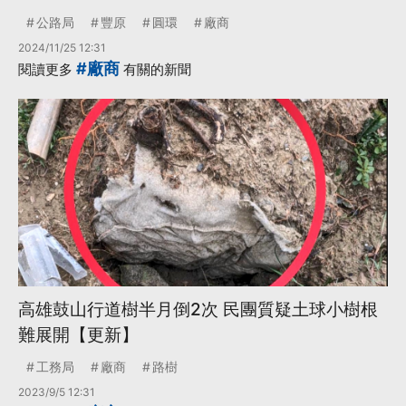
公路局
豐原
圓環
廠商
2024/11/25 12:31
#廠商
閱讀更多
有關的新聞
高雄鼓山行道樹半月倒2次 民團質疑土球小樹根
難展開【更新】
工務局
廠商
路樹
2023/9/5 12:31