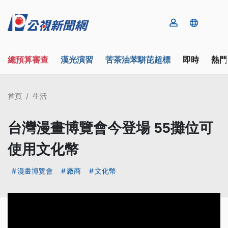
總預算審查
漢光演習
苦茶油苯駢芘超標
即時
熱門
首頁
生活
台灣漫畫博覽會今登場 55攤位可
使用文化幣
漫畫博覽會
廠商
文化幣