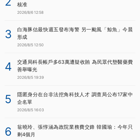
2
核准
2026/8/6 12:58
白海豚估最快週五發布海警 另一颱風「鯨魚」今晨
3
形成
2026/8/5 12:50
交通局科長帳戶多63萬遭疑收賄 為民眾代墊醫藥費
4
善舉曝光
2026/8/5 19:39
隱匿身分在台非法挖角科技人才 調查局公布17家中
5
企名單
2026/8/5 16:03
翁曉玲、張惇涵為政院業務費交鋒 韓國瑜：今年只
6
剩4個月