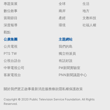
專題策展
全球
生活
數位敘事
兩岸
地方
當期節目
產經
文教科技
深度報導
環境
社福人權
觀點
公廣集團
主題網站
公共電視
我們的島
PTS TW
獨立特派員
公視台語台
有話好說
中華電視公司
P#新聞實驗室
客家電視台
PNN新聞議題中心
關於我們
更正啟事
最新消息
服務條款
隱私權保護政策
Copyright © 2020 Public Television Service Foundation. All Rights
Reserved.