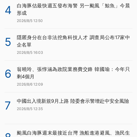
白海豚估最快週五發布海警 另一颱風「鯨魚」今晨
4
形成
2026/8/5 12:50
隱匿身分在台非法挖角科技人才 調查局公布17家中
5
企名單
2026/8/5 16:03
翁曉玲、張惇涵為政院業務費交鋒 韓國瑜：今年只
6
剩4個月
2026/8/6 12:09
中國出入境新規9月上路 陸委會示警增赴中安全風險
7
2026/8/5 12:35
颱風白海豚週末最接近台灣 漁船進港避風、漁民生