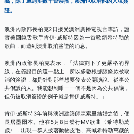
義，除了遭到多數平台禁播，澳洲也取消他的入境簽
證。
澳洲內政部長柏克2日接受澳洲廣播電視台專訪，證
實美國饒舌歌手肯伊·威斯特因為一首歌頌希特勒的
歌曲，而遭到澳洲取消簽證的消息。
澳洲內政部長柏克表示，「法律劃下了更嚴格的界
線，在簽證目的這一點上，所以多數根據該條款被取
消的簽證，都是針對那些想要發表公開演說、從事公
共倡議的人。我能想到唯一一個不是因為公共倡議，
但仍被取消簽證的例子就是肯伊威斯特。」
肯伊·威斯特3年前與澳洲建築師森索里結婚之後，便
長居墨爾本。他在5月8日發行MV歌曲〈希特勒萬
歲〉，出現一群人披著動物皮毛、高喊希特勒萬歲的