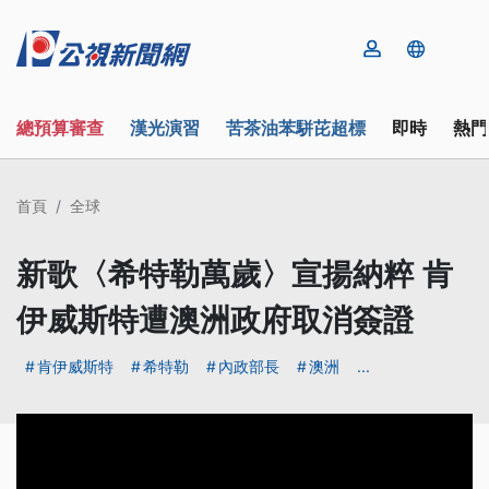
總預算審查
漢光演習
苦茶油苯駢芘超標
即時
熱門
首頁
全球
新歌〈希特勒萬歲〉宣揚納粹 肯
伊威斯特遭澳洲政府取消簽證
肯伊威斯特
希特勒
內政部長
澳洲
...