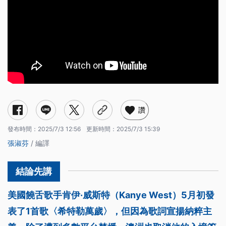
讚
發布時間：
2025/7/3 12:56
更新時間：
2025/7/3 15:39
張淑芬
/ 編譯
美國饒舌歌手肯伊·威斯特（Kanye West）5月初發
表了1首歌〈希特勒萬歲〉，但因為歌詞宣揚納粹主