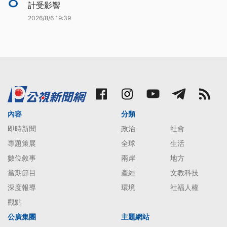
8
計受影響
2026/8/6 19:39
內容
分類
即時新聞
政治
社會
專題策展
全球
生活
數位敘事
兩岸
地方
當期節目
產經
文教科技
深度報導
環境
社福人權
觀點
公廣集團
主題網站