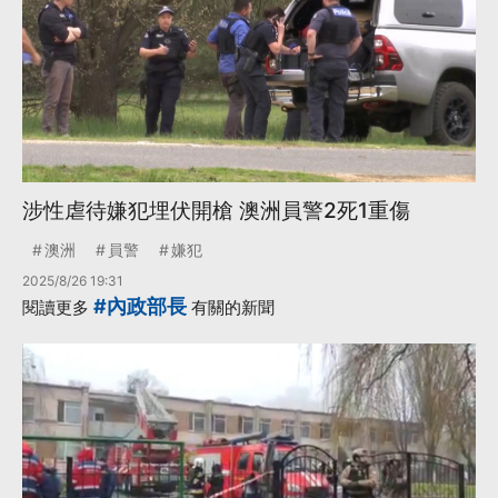
涉性虐待嫌犯埋伏開槍 澳洲員警2死1重傷
澳洲
員警
嫌犯
2025/8/26 19:31
#內政部長
閱讀更多
有關的新聞