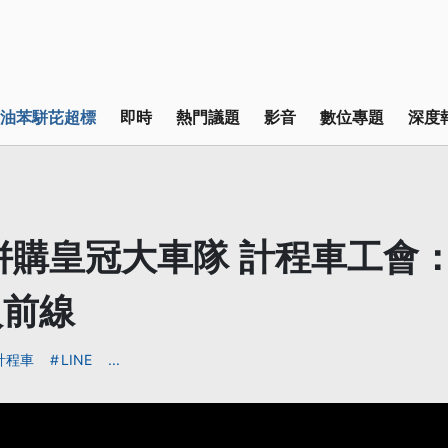
油苯駢芘超標
即時
熱門議題
影音
數位專題
深度
擬併購皇冠大車隊 計程車工會
入前線
計程車
LINE
...