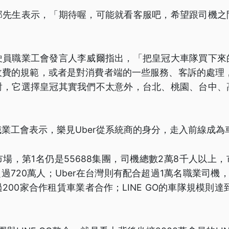
郭先生表示，「期待喔，可能就看客服吧，希望跟司機之
駛員職業工會發言人李威爾指出，「把皇冠大車隊買下來
費的規範，或者是對消費者端的一些服務、客訴的處理，
對，它選擇皇冠其實我們不太意外，台北、桃園、台中、
業工會表示，樂見Uber從系統商的身分，走入前線成為
場，第1名仍是55688集團，司機總數2萬8千人以上，
過720萬人；Uber在台灣則有配合超過1萬名職業司機，
200家合作租賃車業者合作；LINE GO的車隊規模則達到