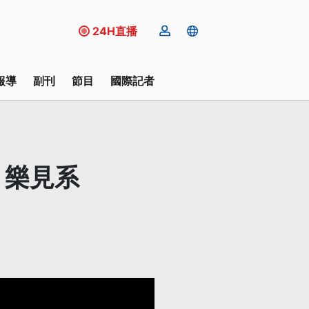
24H直播
報導
副刊
節目
國際記者
：樂見系