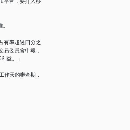
INE平台，要打入移
准。
占有率超過四分之
交易委員會申報，
不利益。」
個工作天的審查期，