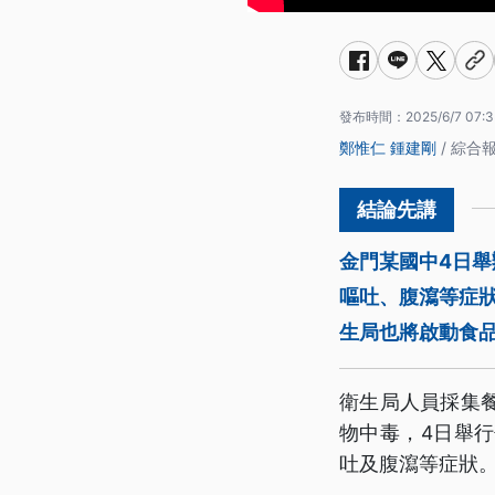
發布時間：
2025/6/7 07:3
鄭惟仁
鍾建剛
/ 綜合
金門某國中4日
嘔吐、腹瀉等症狀
生局也將啟動食
衛生局人員採集
物中毒，4日舉
吐及腹瀉等症狀