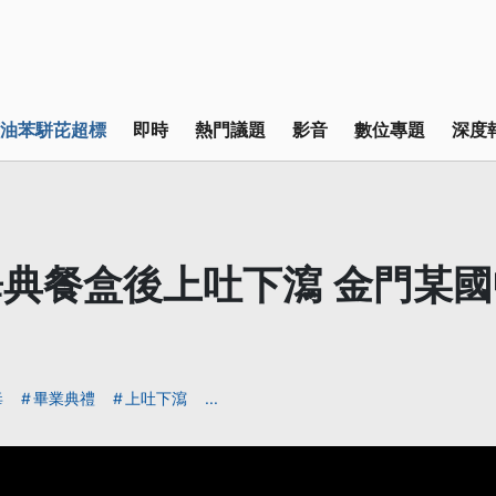
油苯駢芘超標
即時
熱門議題
影音
數位專題
深度
典餐盒後上吐下瀉 金門某國
毒
畢業典禮
上吐下瀉
...