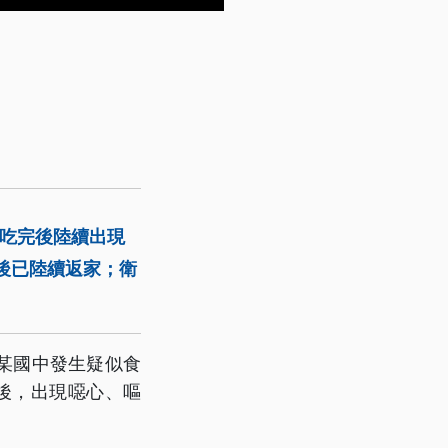
們吃完後陸續出現
後已陸續返家；衛
某國中發生疑似食
後，出現噁心、嘔