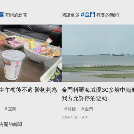
瀉
#金門
有關的新聞
閱讀更多
有關的新聞
1生午餐後不適 醫初判為
金門料羅海域現30多艘中籍
我方允許停泊避颱
宜蘭
貨輪
金門
2024/10/1 19:31
有關的新聞