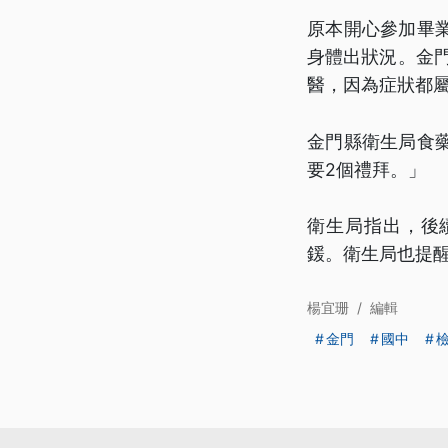
原本開心參加畢
身體出狀況。金門
醫，因為症狀都
金門縣衛生局食
要2個禮拜。」
衛生局指出，後
鍰。衛生局也提
楊宜珊
/
編輯
金門
國中