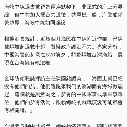
海峽中線過去被視為兩岸默契下，非正式的海上分界
線，但中共加大擾台力道後，共軍機、艦，海警船頻
繁越界，海峽中線如同虛設。
根據漁會統計，近幾個月漁民在中線附近作業，已經
被驅離超過數十起，質疑政府護漁不力。專家分析，
中國海警船刻意在520前夕，頻繁驅離台灣漁船，展
現在台海擁有執法權。
全球防衛雜誌採訪主任陳國銘認為，「海面上就已經
沒有他們的船，他們還跑來我們的澎湖固有海域做驅
趕，這個就是刻意為之，所有的中國軍事或準軍事單
位，他們的所有活動，跟賴總統的就職演說可能都會
有相關聯。」
台灣要反制中共威脅，總統賴清德宣布，國防預算要