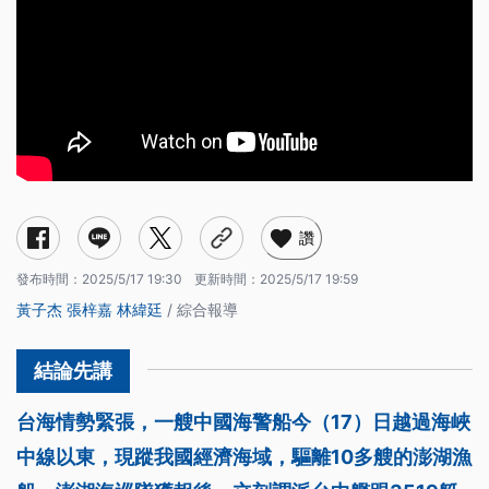
讚
發布時間：
2025/5/17 19:30
更新時間：
2025/5/17 19:59
黃子杰
張梓嘉
林緯廷
/ 綜合報導
台海情勢緊張，一艘中國海警船今（17）日越過海峽
中線以東，現蹤我國經濟海域，驅離10多艘的澎湖漁