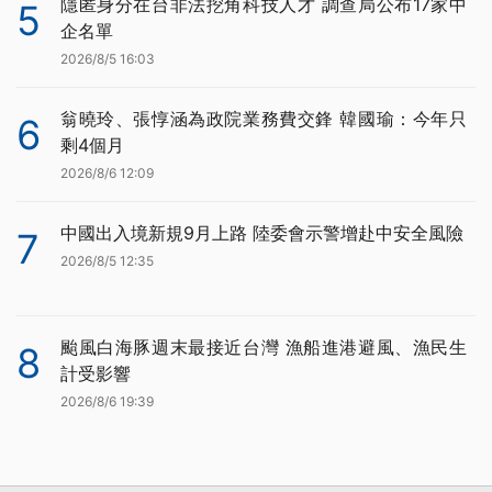
隱匿身分在台非法挖角科技人才 調查局公布17家中
5
企名單
2026/8/5 16:03
翁曉玲、張惇涵為政院業務費交鋒 韓國瑜：今年只
6
剩4個月
2026/8/6 12:09
中國出入境新規9月上路 陸委會示警增赴中安全風險
7
2026/8/5 12:35
颱風白海豚週末最接近台灣 漁船進港避風、漁民生
8
計受影響
2026/8/6 19:39