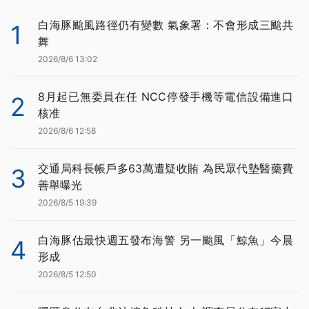
白海豚颱風路徑仍有變數 氣象署：不會形成三颱共
1
舞
2026/8/6 13:02
8月起已無委員在任 NCC停發手機等電信設備進口
2
核准
2026/8/6 12:58
交通局科長帳戶多63萬遭疑收賄 為民眾代墊醫藥費
3
善舉曝光
2026/8/5 19:39
白海豚估最快週五發布海警 另一颱風「鯨魚」今晨
4
形成
2026/8/5 12:50