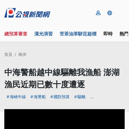
總預算審查
漢光演習
苦茶油苯駢芘超標
即時
熱門
首頁
兩岸
中海警船越中線驅離我漁船 澎湖
漁民近期已數十度遭逐
海峽中線
海警船
國防預算
驅離
...