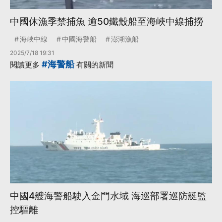
中國休漁季禁捕魚 逾50鐵殼船至海峽中線捕撈
海峽中線
中國海警船
澎湖漁船
2025/7/18 19:31
#海警船
閱讀更多
有關的新聞
中國4艘海警船駛入金門水域 海巡部署巡防艇監
控驅離