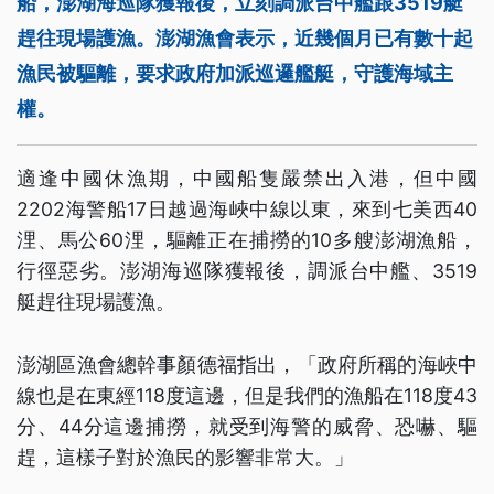
船，澎湖海巡隊獲報後，立刻調派台中艦跟3519艇
趕往現場護漁。澎湖漁會表示，近幾個月已有數十起
漁民被驅離，要求政府加派巡邏艦艇，守護海域主
權。
適逢中國休漁期，中國船隻嚴禁出入港，但中國
2202海警船17日越過海峽中線以東，來到七美西40
浬、馬公60浬，驅離正在捕撈的10多艘澎湖漁船，
行徑惡劣。澎湖海巡隊獲報後，調派台中艦、3519
艇趕往現場護漁。
澎湖區漁會總幹事顏德福指出，「政府所稱的海峽中
線也是在東經118度這邊，但是我們的漁船在118度43
分、44分這邊捕撈，就受到海警的威脅、恐嚇、驅
趕，這樣子對於漁民的影響非常大。」