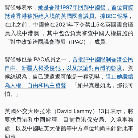
賀候絲表示，
她是香港1997年回歸中國後，首位實際
抵達香港被拒絕入境的英國國會議員
。
據BBC報導
，
在此之前，中國曾在2021年下令禁止5名英國國會議
員入境中港澳 ，其中包含負責審查中國人權措施的
「對中政策跨國議會聯盟（IPAC）」成員。
賀候絲也是IPAC成員之一，
曾批評中國限制香港公民
自由、新疆人權受侵犯，以及談論對台灣的態度
。賀
候絲認為，自己遭遣返可能是一種恐嚇，
阻止她繼續
為人權、自由和民主發聲
，「如果真是如此，那很可
怕。」
英國外交大臣拉米（David Lammy）13日表示，將
要求香港和中國解釋。目前香港保安局、入境事務
處，以及中國駐英大使館等中方單位均尚未針對此事
回應。