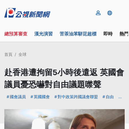
總預算審查
漢光演習
苦茶油苯駢芘超標
即時
熱門
首頁
全球
赴香港遭拘留5小時後遣返 英國會
議員憂恐嚇對自由議題噤聲
國會議員
英國國會
對中政策跨國議會聯盟
自由
...