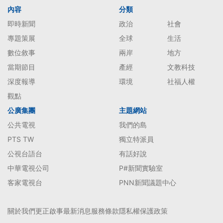
內容
分類
即時新聞
政治
社會
專題策展
全球
生活
數位敘事
兩岸
地方
當期節目
產經
文教科技
深度報導
環境
社福人權
觀點
公廣集團
主題網站
公共電視
我們的島
PTS TW
獨立特派員
公視台語台
有話好說
中華電視公司
P#新聞實驗室
客家電視台
PNN新聞議題中心
關於我們
更正啟事
最新消息
服務條款
隱私權保護政策