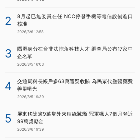
8月起已無委員在任 NCC停發手機等電信設備進口
2
核准
2026/8/6 12:58
隱匿身分在台非法挖角科技人才 調查局公布17家中
3
企名單
2026/8/5 16:03
交通局科長帳戶多63萬遭疑收賄 為民眾代墊醫藥費
4
善舉曝光
2026/8/5 19:39
屏東移除逾9萬隻外來種綠鬣蜥 冠軍獵人7個月領近
5
99萬獎勵金
2026/8/6 19:39