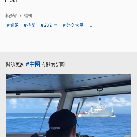
李彥穎
/
編輯
遣返
拘留
2021年
外交大臣
...
#中國
閱讀更多
有關的新聞