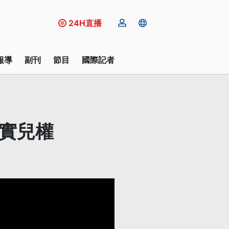
24H直播
報導
副刊
節目
國際記者
落實兒權