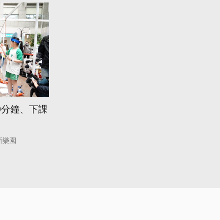
0分鐘、下課
新樂園