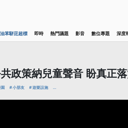
油苯駢芘超標
即時
熱門議題
影音
數位專題
深度
共政策納兒童聲音 盼真正
樂園
小朋友
遊樂設施
...