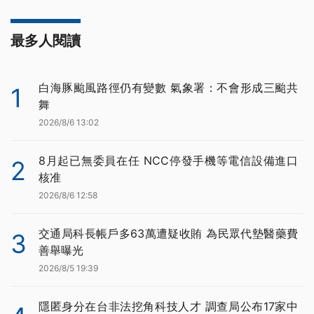
最多人閱讀
白海豚颱風路徑仍有變數 氣象署：不會形成三颱共
1
舞
2026/8/6 13:02
8月起已無委員在任 NCC停發手機等電信設備進口
2
核准
2026/8/6 12:58
交通局科長帳戶多63萬遭疑收賄 為民眾代墊醫藥費
3
善舉曝光
2026/8/5 19:39
隱匿身分在台非法挖角科技人才 調查局公布17家中