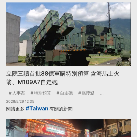
立院三讀首批88億軍購特別預算 含海馬士火
箭、M109A7自走砲
人事案
特別預算
自走砲
張惇涵
...
2026/5/29 12:35
#Taiwan
閱讀更多
有關的新聞