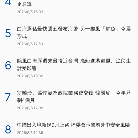
4
企名單
2026/8/5 16:03
白海豚估最快週五發布海警 另一颱風「鯨魚」今晨
5
形成
2026/8/5 12:50
颱風白海豚週末最接近台灣 漁船進港避風、漁民生
6
計受影響
2026/8/6 19:39
翁曉玲、張惇涵為政院業務費交鋒 韓國瑜：今年只
7
剩4個月
2026/8/6 12:09
中國出入境新規9月上路 陸委會示警增赴中安全風險
8
2026/8/5 12:35