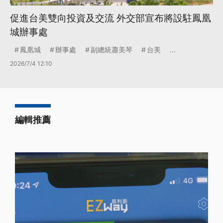
促進台美雙向投資及交流 外交部宣布將設駐鳳凰
城辦事處
鳳凰城
辦事處
副總統蕭美琴
台美
...
2026/7/4 12:10
編輯推薦