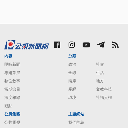
內容
分類
即時新聞
政治
社會
專題策展
全球
生活
數位敘事
兩岸
地方
當期節目
產經
文教科技
深度報導
環境
社福人權
觀點
公廣集團
主題網站
公共電視
我們的島