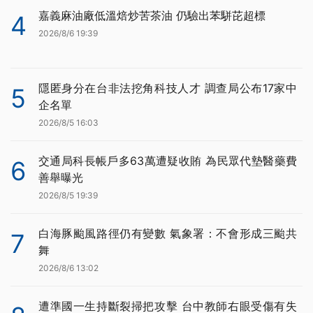
嘉義麻油廠低溫焙炒苦茶油 仍驗出苯駢芘超標
4
2026/8/6 19:39
隱匿身分在台非法挖角科技人才 調查局公布17家中
5
企名單
2026/8/5 16:03
交通局科長帳戶多63萬遭疑收賄 為民眾代墊醫藥費
6
善舉曝光
2026/8/5 19:39
白海豚颱風路徑仍有變數 氣象署：不會形成三颱共
7
舞
2026/8/6 13:02
遭準國一生持斷裂掃把攻擊 台中教師右眼受傷有失