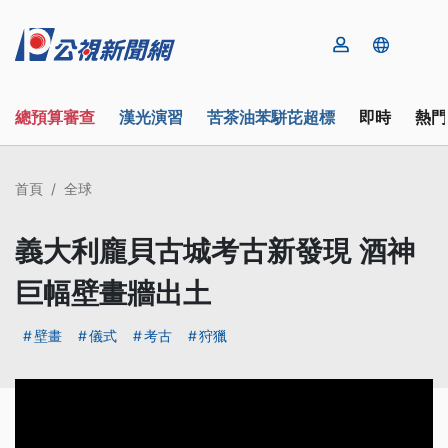
總預算審查
漢光演習
苦茶油苯駢芘超標
即時
熱門
首頁
全球
義大利龐貝古城考古新發現 酒神
巨幅壁畫牆出土
壁畫
儀式
考古
狩獵