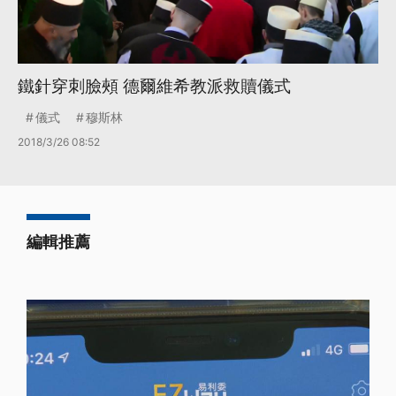
鐵針穿刺臉頰 德爾維希教派救贖儀式
儀式
穆斯林
2018/3/26 08:52
編輯推薦