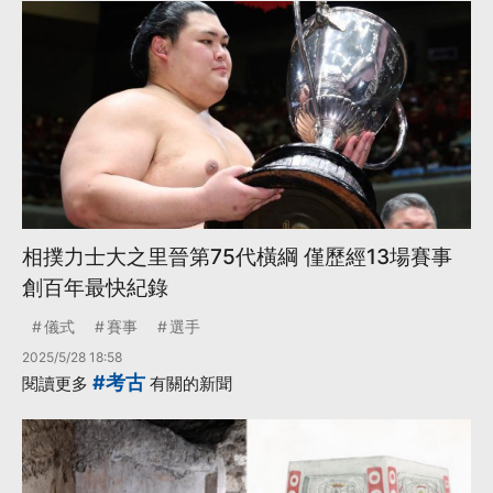
相撲力士大之里晉第75代橫綱 僅歷經13場賽事
創百年最快紀錄
儀式
賽事
選手
2025/5/28 18:58
#考古
閱讀更多
有關的新聞