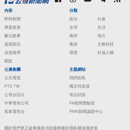
內容
分類
即時新聞
政治
社會
專題策展
全球
生活
數位敘事
兩岸
地方
當期節目
產經
文教科技
深度報導
環境
社福人權
觀點
公廣集團
主題網站
公共電視
我們的島
PTS TW
獨立特派員
公視台語台
有話好說
中華電視公司
P#新聞實驗室
客家電視台
PNN新聞議題中心
關於我們
更正啟事
最新消息
服務條款
隱私權保護政策