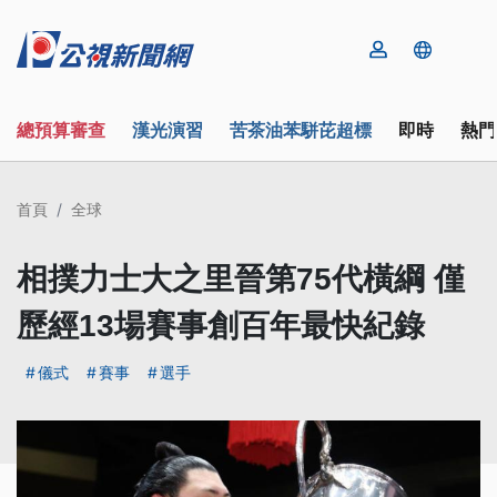
總預算審查
漢光演習
苦茶油苯駢芘超標
即時
熱門
首頁
全球
相撲力士大之里晉第75代橫綱 僅
歷經13場賽事創百年最快紀錄
儀式
賽事
選手