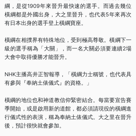
綱，是從1909年來晉升最快速的選手。而過去幾位
橫綱都是外國出身，大之里晉升，也代表5年來再次
有日本出身的選手登上橫綱寶座。
橫綱在相撲界有特殊地位，受到極高尊敬。橫綱下一
級的選手稱為「大關」，而一名大關必須要連續2場
大會中取得優勝才能晉升。
NHK主播高井正智報導，「橫綱力士稱號，也代表具
有參與『奉納土俵儀式』的資格。」
橫綱的地位也和神道教信仰緊密結合。每當要宣告賽
季開始，或是啟用新的道館，都必須請現役的橫綱進
行儀式性的表演，稱為奉納土俵儀式。大之里在晉升
後，預計很快就會參加。