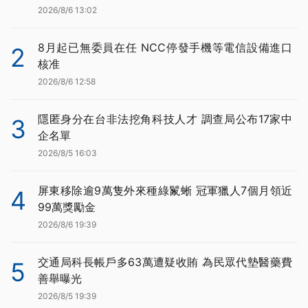
2026/8/6 13:02
8月起已無委員在任 NCC停發手機等電信設備進口
2
核准
2026/8/6 12:58
隱匿身分在台非法挖角科技人才 調查局公布17家中
3
企名單
2026/8/5 16:03
屏東移除逾9萬隻外來種綠鬣蜥 冠軍獵人7個月領近
4
99萬獎勵金
2026/8/6 19:39
交通局科長帳戶多63萬遭疑收賄 為民眾代墊醫藥費
5
善舉曝光
2026/8/5 19:39