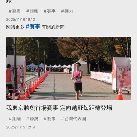
錄
聽奧
距離
賽事
接力
2025/11/16 19:10
#賽事
閱讀更多
有關的新聞
我東京聽奧首場賽事 定向越野短距離登場
距離
聽奧
賽事
台灣代表團
2025/11/15 12:19