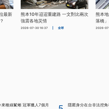
拉最新
熊本10年迢迢重建路 一文對比兩次
熊本地
？
強震各地災情
落橋」
2026-07-30 16:37
|
全球
2026-07
外來種綠鬣蜥 冠軍獵人7個月
隱匿身分在台非法挖角科
5