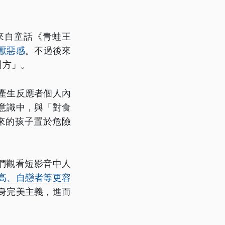
來自童話《青蛙王
厭惡感
。不過後來
對方」。
產生反應者個人內
意識中，與「對食
來的孩子置於危險
們觀看短影音中人
高、自戀者等更容
身完美主義，進而