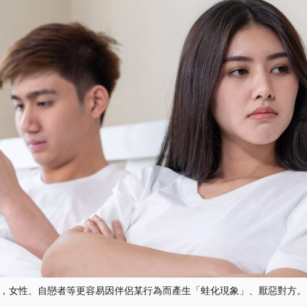
，女性、自戀者等更容易因伴侶某行為而產生「蛙化現象」、厭惡對方。（圖