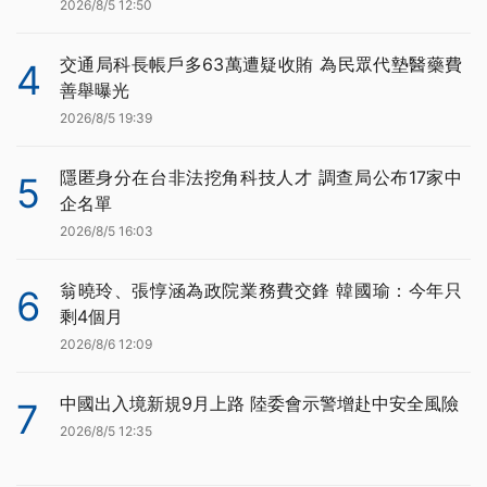
2026/8/5 12:50
交通局科長帳戶多63萬遭疑收賄 為民眾代墊醫藥費
4
善舉曝光
2026/8/5 19:39
隱匿身分在台非法挖角科技人才 調查局公布17家中
5
企名單
2026/8/5 16:03
翁曉玲、張惇涵為政院業務費交鋒 韓國瑜：今年只
6
剩4個月
2026/8/6 12:09
中國出入境新規9月上路 陸委會示警增赴中安全風險
7
2026/8/5 12:35